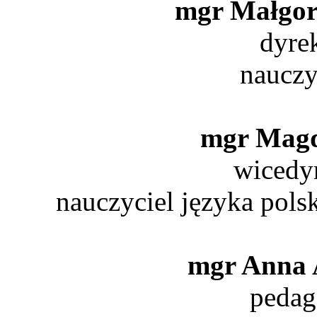
mgr Małgo
dyre
nauczy
mgr Mag
wicedyr
nauczyciel języka pols
mgr Anna A
pedag