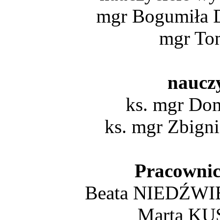
mgr Bogumiła
mgr T
nauczy
ks. mgr D
ks. mgr Zbi
Pracownicy
Beata NIEDŹWIED
Marta KUS