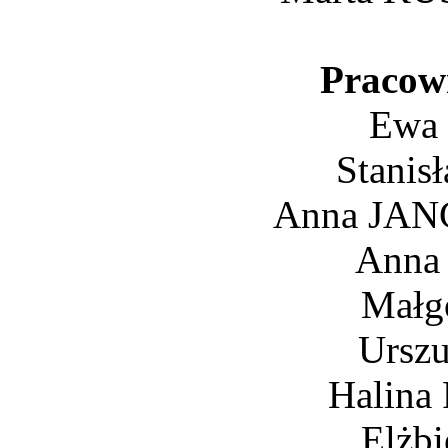
Pracown
Ewa
Stani
Anna JAN
Anna
Małg
Ursz
Halin
Elżb