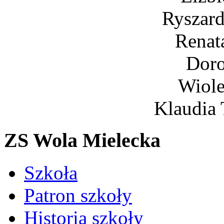
Rysza
Rena
Dor
Wiol
Klaudi
ZS Wola Mielecka
Szkoła
Patron szkoły
Historia szkoły