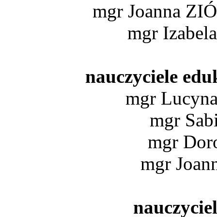
mgr Joanna Z
mgr Izab
nauczyciele edu
mgr Lucyn
mgr Sa
mgr Do
mgr Joa
nauczycie