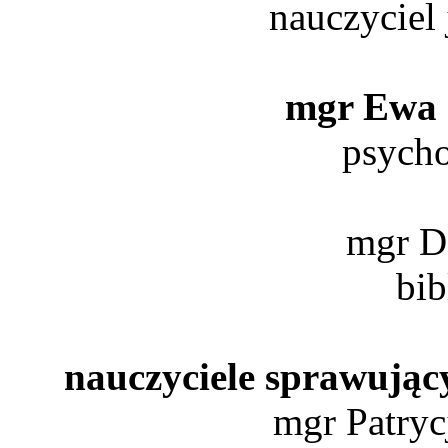
nauczyciel
mgr Ew
psycho
mgr D
bib
nauczyciele sprawujący
mgr Patr