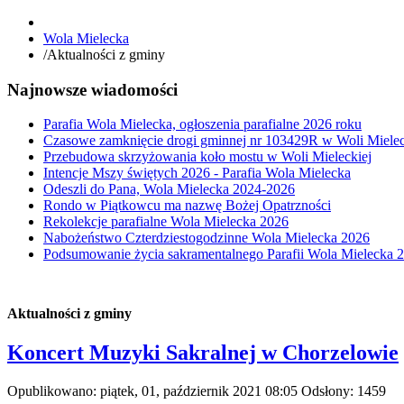
Wola Mielecka
/
Aktualności z gminy
Najnowsze wiadomości
Parafia Wola Mielecka, ogłoszenia parafialne 2026 roku
Czasowe zamknięcie drogi gminnej nr 103429R w Woli Mielec
Przebudowa skrzyżowania koło mostu w Woli Mieleckiej
Intencje Mszy świętych 2026 - Parafia Wola Mielecka
Odeszli do Pana, Wola Mielecka 2024-2026
Rondo w Piątkowcu ma nazwę Bożej Opatrzności
Rekolekcje parafialne Wola Mielecka 2026
Nabożeństwo Czterdziestogodzinne Wola Mielecka 2026
Podsumowanie życia sakramentalnego Parafii Wola Mielecka 
Aktualności z gminy
Koncert Muzyki Sakralnej w Chorzelowie
Opublikowano: piątek, 01, październik 2021 08:05
Odsłony: 1459