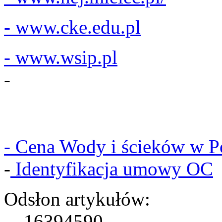
- www.cke.edu.pl
- www.wsip.pl
-
- Cena Wody i ścieków w P
-
Identyfikacja umowy OC
Odsłon artykułów:
16394590