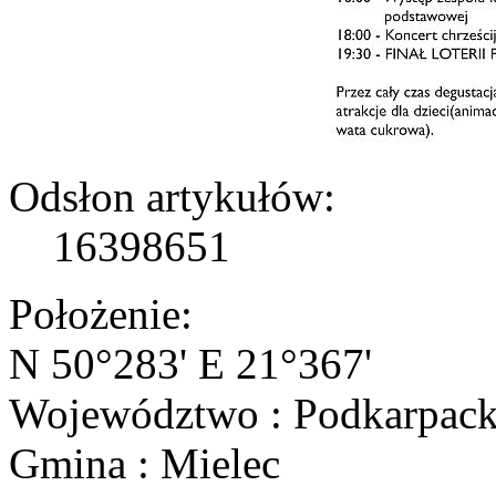
Odsłon artykułów:
16398651
Położenie:
N 50°283' E 21°367'
Województwo : Podkarpack
Gmina : Mielec