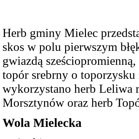
Herb gminy Mielec przedsta
skos w polu pierwszym błęk
gwiazdą sześciopromienną,
topór srebrny o toporzysku
wykorzystano herb Leliwa r
Morsztynów oraz herb Topó
Wola Mielecka