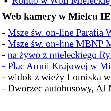
Rondo w Woli Mieleckiej 
Web kamery w Mielcu IE
-
Msze św. on-line Parafia
-
Msze św. on-line MBNP M
-
na żywo z mieleckiego R
-
Plac Armii Krajowej w Mi
- widok z wieży Lotniska 
- Dworzec autobusowy, Al 