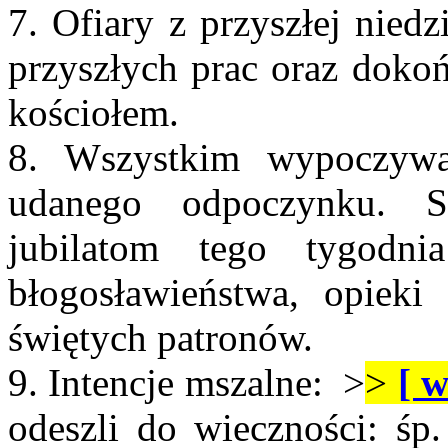
7. Ofiary z przyszłej nied
przyszłych prac oraz doko
kościołem.
8. Wszystkim wypoczyw
udanego odpoczynku. So
jubilatom tego tygodn
błogosławieństwa, opieki
świętych patronów.
9. Intencje mszalne: >
>
[ w
odeszli do wieczności: śp.