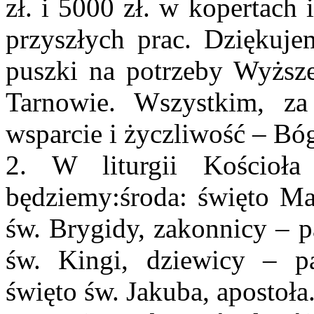
zł. i 5000 zł. w kopertach
przyszłych prac. Dziękujem
puszki na potrzeby Wyżs
Tarnowie. Wszystkim, z
wsparcie i życzliwość – Bóg
2. W liturgii Kościoł
będziemy:środa: święto Ma
św. Brygidy, zakonnicy – p
św. Kingi, dziewicy – pat
święto św. Jakuba, apostoła