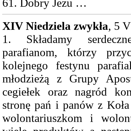
61. Dobry Jezu …
XIV Niedziela zwykła
, 5 
1. Składamy serdeczn
parafianom, którzy przy
kolejnego festynu paraf
młodzieżą z Grupy Aposto
cegiełek oraz nagród ko
stronę pań i panów z Koła
wolontariuszkom i wolont