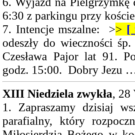
6. Wyjazd na Pielgrzymkę 
6:30 z parkingu przy koście
7. Intencje mszalne: >
>
[
odeszły do wieczności śp. 
Czesława Pajor lat 91. P
godz. 15:00. Dobry Jezu 
XIII Niedziela zwykła
, 28
1. Zapraszamy dzisiaj ws
parafialny, który rozpoc
Miłosierdzia Bożego w koś