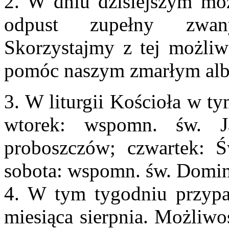
2. W dniu dzisiejszym mo
odpust zupełny zwany
Skorzystajmy z tej możliw
pomóc naszym zmarłym alb
3. W liturgii Kościoła w t
wtorek: wspomn. św. J
proboszczów; czwartek: Ś
sobota: wspomn. św. Domin
4. W tym tygodniu przypad
miesiąca sierpnia. Możliwo