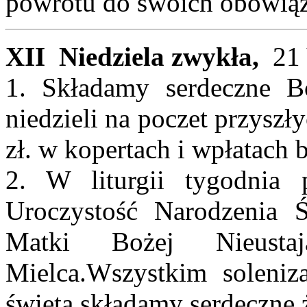
powrotu do swoich obowią
XII Niedziela zwykła,
21 
1. Składamy serdeczne Bó
niedzieli na poczet przyszł
zł. w kopertach i wpłatach
2. W liturgii tygodnia
Uroczystość Narodzenia Ś
Matki Bożej Nieusta
Mielca.Wszystkim soleniz
święta składamy serdeczne 