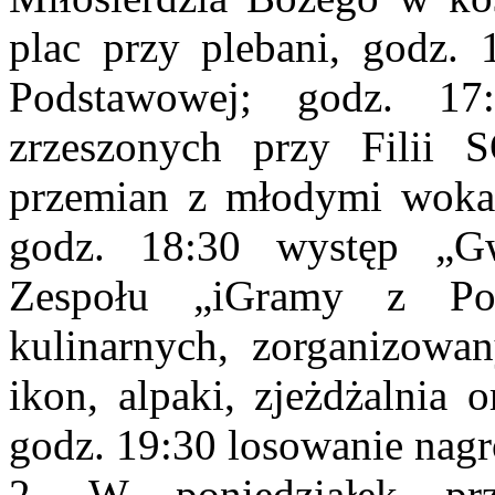
plac przy plebani, godz. 
Podstawowej; godz. 17
zrzeszonych przy Filii
przemian z młodymi wokal
godz. 18:30 występ „Gw
Zespołu „iGramy z Pok
kulinarnych, zorganizowa
ikon, alpaki, zjeżdżalnia 
godz. 19:30 losowanie nag
2. W poniedziałek prz