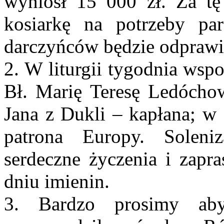
wyniósł 15 000 zł. Za tę
kosiarkę na potrzeby pa
darczyńców będzie odprawio
2. W liturgii tygodnia wsp
Bł. Marię Teresę Ledócho
Jana z Dukli – kapłana; w
patrona Europy. Solen
serdeczne życzenia i zap
dniu imienin.
3. Bardzo prosimy ab