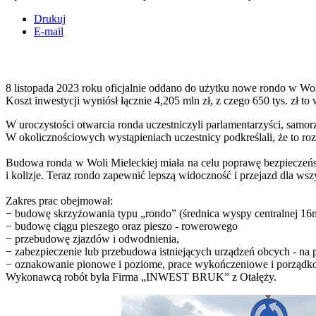
Drukuj
E-mail
8 listopada 2023 roku oficjalnie oddano do użytku nowe rondo w Wol
Koszt inwestycji wyniósł łącznie 4,205 mln zł, z czego 650 tys. zł
W uroczystości otwarcia ronda uczestniczyli parlamentarzyści, samor
W okolicznościowych wystąpieniach uczestnicy podkreślali, że to ro
Budowa ronda w Woli Mieleckiej miała na celu poprawę bezpieczeńs
i kolizje. Teraz rondo zapewnić lepszą widoczność i przejazd dla ws
Zakres prac obejmował:
− budowę skrzyżowania typu „rondo” (średnica wyspy centralnej 16
− budowę ciągu pieszego oraz pieszo - rowerowego
− przebudowę zjazdów i odwodnienia,
− zabezpieczenie lub przebudowa istniejących urządzeń obcych - na
− oznakowanie pionowe i poziome, prace wykończeniowe i porządk
Wykonawcą robót była Firma „INWEST BRUK” z Otałęży.