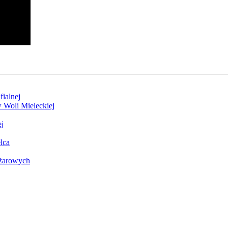
ialnej
 Woli Mieleckiej
j
lca
ężarowych