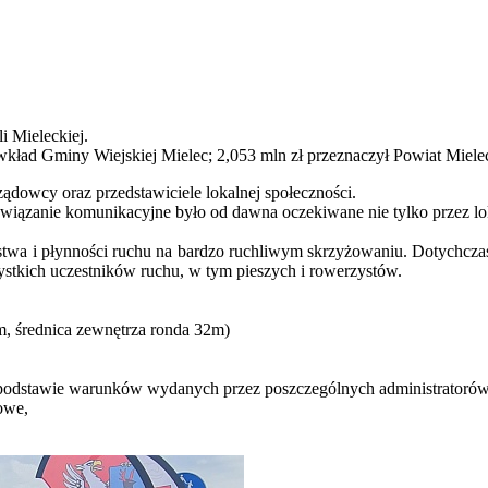
i Mieleckiej.
 to wkład Gminy Wiejskiej Mielec; 2,053 mln zł przeznaczył Powiat Mi
ządowcy oraz przedstawiciele lokalnej społeczności.
związanie komunikacyjne było od dawna oczekiwane nie tylko przez lo
twa i płynności ruchu na bardzo ruchliwym skrzyżowaniu. Dotychczas
zystkich uczestników ruchu, w tym pieszych i rowerzystów.
m, średnica zewnętrza ronda 32m)
 podstawie warunków wydanych przez poszczególnych administratorów 
owe,