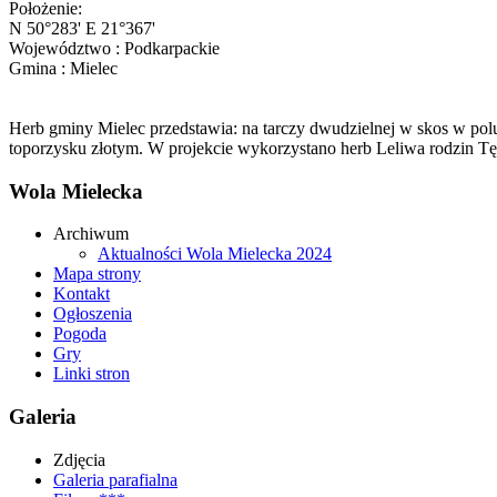
Położenie:
N 50°283' E 21°367'
Województwo : Podkarpackie
Gmina : Mielec
Herb gminy Mielec przedstawia: na tarczy dwudzielnej w skos w pol
toporzysku złotym. W projekcie wykorzystano herb Leliwa rodzin Tę
Wola Mielecka
Archiwum
Aktualności Wola Mielecka 2024
Mapa strony
Kontakt
Ogłoszenia
Pogoda
Gry
Linki stron
Galeria
Zdjęcia
Galeria parafialna