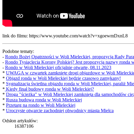
link do filmu: https://www.youtube.com/watch?v=xgoewmDxnL8
Podobne tematy:
-
Rondo Bożej Opatrzności w Woli Mieleckiej, propozycja Rady Paraf
-
Rondo Tysiąclecia Korony Polskiej? Jest propozycja nazwy ronda w
-
Rondo w Woli Mieleckiej oficjalnie otwarte, 08.11.2023
*
UWAGA w czwartek zamknięte drogi objazdowe w Woli Mieleckie
*
Objazd ronda w Woli Mieleckiej będzie czasowo zamykany!
*
Sygnalizacja świetlna objazdu ronda w Woli Mieleckiej, paraliż Mie
*
Kiedy finał budowy ronda w Woli Mieleckiej?
*
Droga "ścieżka" w Woli Mieleckiej zamknięta dla samochodów ci
*
Rusza budowa ronda w Woli Mieleckiej
*
Przetarg na rondo w Woli Mieleckiej
*
Uroczyste otwarcie zachodniej obwodnicy miasta Mielca
Odsłon artykułów:
16387106