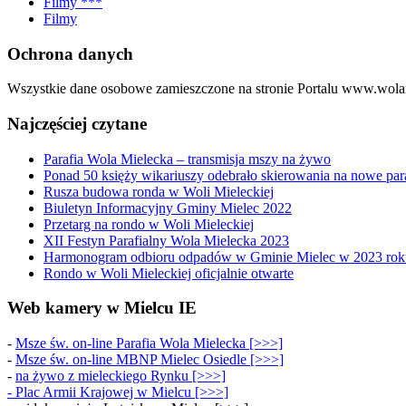
Filmy ***
Filmy
Ochrona danych
Wszystkie dane osobowe zamieszczone na stronie Portalu www.wolam
Najczęściej czytane
Parafia Wola Mielecka – transmisja mszy na żywo
Ponad 50 księży wikariuszy odebrało skierowania na nowe par
Rusza budowa ronda w Woli Mieleckiej
Biuletyn Informacyjny Gminy Mielec 2022
Przetarg na rondo w Woli Mieleckiej
XII Festyn Parafialny Wola Mielecka 2023
Harmonogram odbioru odpadów w Gminie Mielec w 2023 rok
Rondo w Woli Mieleckiej oficjalnie otwarte
Web kamery w Mielcu IE
-
Msze św. on-line Parafia Wola Mielecka [>>>]
-
Msze św. on-line MBNP Mielec Osiedle [>>>]
-
na żywo z mieleckiego Rynku [>>>]
-
Plac Armii Krajowej w Mielcu [>>>]