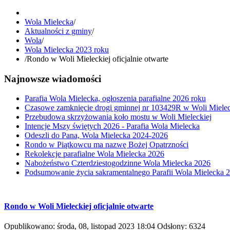
Wola Mielecka
/
Aktualności z gminy
/
Wola
/
Wola Mielecka 2023 roku
/
Rondo w Woli Mieleckiej oficjalnie otwarte
Najnowsze wiadomości
Parafia Wola Mielecka, ogłoszenia parafialne 2026 roku
Czasowe zamknięcie drogi gminnej nr 103429R w Woli Mielec
Przebudowa skrzyżowania koło mostu w Woli Mieleckiej
Intencje Mszy świętych 2026 - Parafia Wola Mielecka
Odeszli do Pana, Wola Mielecka 2024-2026
Rondo w Piątkowcu ma nazwę Bożej Opatrzności
Rekolekcje parafialne Wola Mielecka 2026
Nabożeństwo Czterdziestogodzinne Wola Mielecka 2026
Podsumowanie życia sakramentalnego Parafii Wola Mielecka 
Rondo w Woli Mieleckiej oficjalnie otwarte
Opublikowano: środa, 08, listopad 2023 18:04
Odsłony: 6324