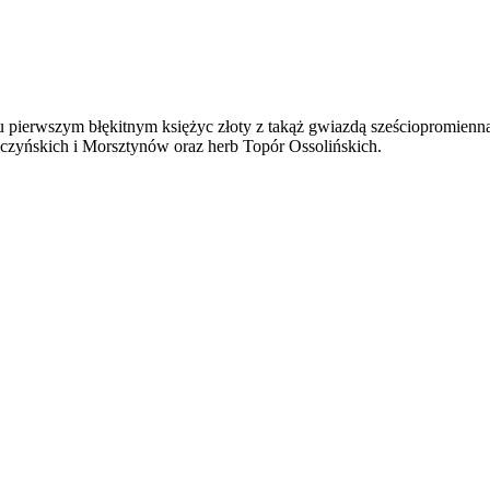
u pierwszym błękitnym księżyc złoty z takąż gwiazdą sześciopromienn
czyńskich i Morsztynów oraz herb Topór Ossolińskich.