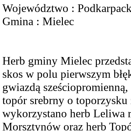
Województwo : Podkarpack
Gmina : Mielec
Herb gminy Mielec przedsta
skos w polu pierwszym błęk
gwiazdą sześciopromienną,
topór srebrny o toporzysku
wykorzystano herb Leliwa r
Morsztynów oraz herb Topó