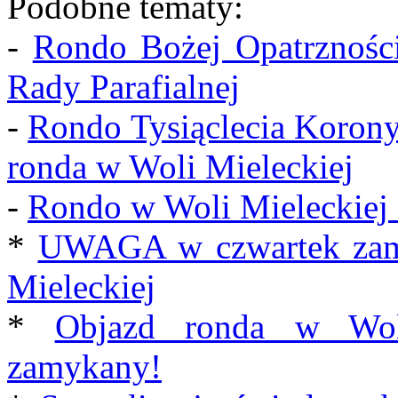
Podobne tematy:
-
Rondo Bożej Opatrzności
Rady Parafialnej
-
Rondo Tysiąclecia Korony
ronda w Woli Mieleckiej
-
Rondo w Woli Mieleckiej o
*
UWAGA w czwartek zamk
Mieleckiej
*
Objazd ronda w Woli
zamykany!