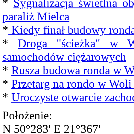
*
Sygnalizacja świetlna o
paraliż Mielca
*
Kiedy finał budowy ronda
*
Droga "ścieżka" w Wo
samochodów ciężarowych
*
Rusza budowa ronda w Wo
*
Przetarg na rondo w Woli
*
Uroczyste otwarcie zacho
Położenie:
N 50°283' E 21°367'