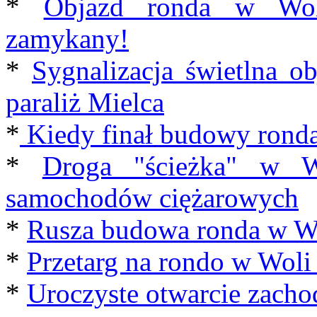
*
Objazd ronda w Woli
zamykany!
*
Sygnalizacja świetlna o
paraliż Mielca
*
Kiedy finał budowy ronda
*
Droga "ścieżka" w Wo
samochodów ciężarowych
*
Rusza budowa ronda w Wo
*
Przetarg na rondo w Woli
*
Uroczyste otwarcie zacho