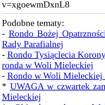
v=xgoewmDxnL8
Podobne tematy:
-
Rondo Bożej Opatrzności
Rady Parafialnej
-
Rondo Tysiąclecia Korony
ronda w Woli Mieleckiej
-
Rondo w Woli Mieleckiej o
*
UWAGA w czwartek zamk
Mieleckiej