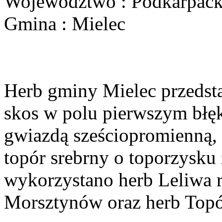
Województwo : Podkarpack
Gmina : Mielec
Herb gminy Mielec przedsta
skos w polu pierwszym błęk
gwiazdą sześciopromienną,
topór srebrny o toporzysku
wykorzystano herb Leliwa r
Morsztynów oraz herb Topó