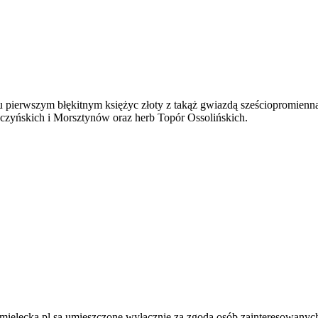
u pierwszym błękitnym księżyc złoty z takąż gwiazdą sześciopromienn
czyńskich i Morsztynów oraz herb Topór Ossolińskich.
ielecka.pl są umieszczone wyłącznie za zgodą osób zainteresowanych