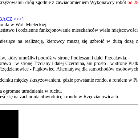
a skrzyżowaniu dróg zgodnie z zawiadomieniem Wykonawcy robót
od 28
BACZ >>>
]
onda w Woli Mieleckiej.
czeństwo i codzienne funkcjonowanie mieszkańców wielu miejscowości
esiące na realizację, kierowcy muszą się uzbroić w dużą dozę c
liw, który umożliwi podróż w stronę Podleszan i dalej Przecławia.
prawo - w stronę Trzciany i dalej Czermina, ani prosto - w stronę P
 Rzędzianowice - Piątkowiec. Alternatywą dla samochodów osobowych
 odcinku między skrzyżowaniem, gdzie powstanie rondo, a rondem w P
a ogromne utrudnienia w ruchu.
eść się na zachodnia obwodnicę i rondo w Rzędzianowicach.