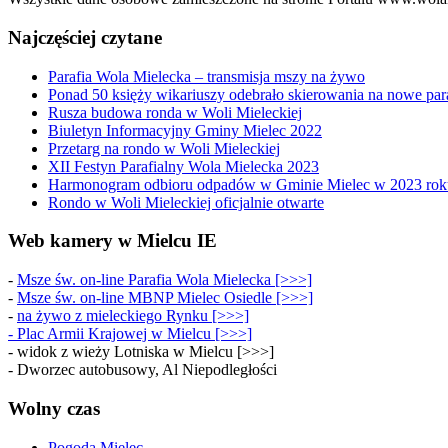
Najczęściej czytane
Parafia Wola Mielecka – transmisja mszy na żywo
Ponad 50 księży wikariuszy odebrało skierowania na nowe par
Rusza budowa ronda w Woli Mieleckiej
Biuletyn Informacyjny Gminy Mielec 2022
Przetarg na rondo w Woli Mieleckiej
XII Festyn Parafialny Wola Mielecka 2023
Harmonogram odbioru odpadów w Gminie Mielec w 2023 rok
Rondo w Woli Mieleckiej oficjalnie otwarte
Web kamery w Mielcu IE
-
Msze św. on-line Parafia Wola Mielecka [>>>]
-
Msze św. on-line MBNP Mielec Osiedle [>>>]
-
na żywo z mieleckiego Rynku [>>>]
-
Plac Armii Krajowej w Mielcu [>>>]
- widok z wieży Lotniska w Mielcu [>>>]
- Dworzec autobusowy, Al Niepodległości
Wolny czas
Pogoda Mielec