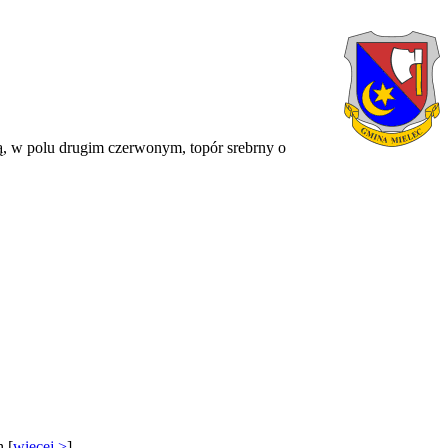
ą, w polu drugim czerwonym, topór srebrny o
 [
więcej >
]