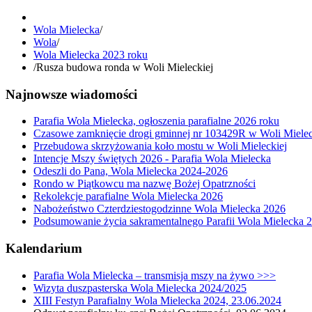
Wola Mielecka
/
Wola
/
Wola Mielecka 2023 roku
/
Rusza budowa ronda w Woli Mieleckiej
Najnowsze wiadomości
Parafia Wola Mielecka, ogłoszenia parafialne 2026 roku
Czasowe zamknięcie drogi gminnej nr 103429R w Woli Mielec
Przebudowa skrzyżowania koło mostu w Woli Mieleckiej
Intencje Mszy świętych 2026 - Parafia Wola Mielecka
Odeszli do Pana, Wola Mielecka 2024-2026
Rondo w Piątkowcu ma nazwę Bożej Opatrzności
Rekolekcje parafialne Wola Mielecka 2026
Nabożeństwo Czterdziestogodzinne Wola Mielecka 2026
Podsumowanie życia sakramentalnego Parafii Wola Mielecka 
Kalendarium
Parafia Wola Mielecka – transmisja mszy na żywo >>>
Wizyta duszpasterska Wola Mielecka 2024/2025
XIII Festyn Parafialny Wola Mielecka 2024, 23.06.2024