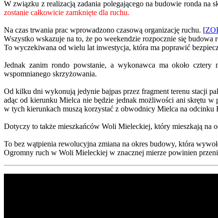
W związku z realizacją zadania polegającego na budowie ronda n
zostanie całkowicie zamknięte dla ruchu.
Na czas trwania prac wprowadzono czasową organizację ruchu. [
ZO
Wszystko wskazuje na to, że po weekendzie rozpocznie się budowa r
To wyczekiwana od wielu lat inwestycja, która ma poprawić bezpie
Jednak zanim rondo powstanie, a wykonawca ma około cztery mi
wspomnianego skrzyżowania.
Od kilku dni wykonują jedynie bajpas przez fragment terenu stacji pa
adąc od kierunku Mielca nie będzie jednak możliwości ani skrętu w 
w tych kierunkach muszą korzystać z obwodnicy Mielca na odcinku
Dotyczy to także mieszkańców Woli Mieleckiej, który mieszkają na
To bez wątpienia rewolucyjna zmiana na okres budowy, która wywoł
Ogromny ruch w Woli Mieleckiej w znacznej mierze powinien przeni