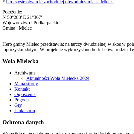
*
Uroczyste otwarcie zachodniej obwodnicy miasta Mielca
Położenie:
N 50°283' E 21°367'
Województwo : Podkarpackie
Gmina : Mielec
Herb gminy Mielec przedstawia: na tarczy dwudzielnej w skos w pol
toporzysku złotym. W projekcie wykorzystano herb Leliwa rodzin Tę
Wola Mielecka
Archiwum
Aktualności Wola Mielecka 2024
Mapa strony
Kontakt
Ogłoszenia
Pogoda
Gry
Linki stron
Ochrona danych
Wszystkie dane osobowe zamieszczone na stronie Portalu www.wolam