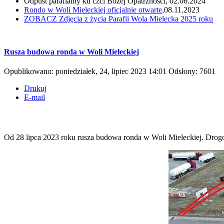
Odpust parafialny ku czci Bożej Opatrzności, 02.06.2024
Rondo w Woli Mieleckiej oficjalnie otwarte
,08.11.2023
ZOBACZ
Zdjęcia z życia Parafii Wola Mielecka 2025 roku
Rusza budowa ronda w Woli Mieleckiej
Opublikowano: poniedziałek, 24, lipiec 2023 14:01
Odsłony: 7601
Drukuj
E-mail
Od 28 lipca 2023 roku rusza budowa ronda w Woli Mieleckiej. Drog