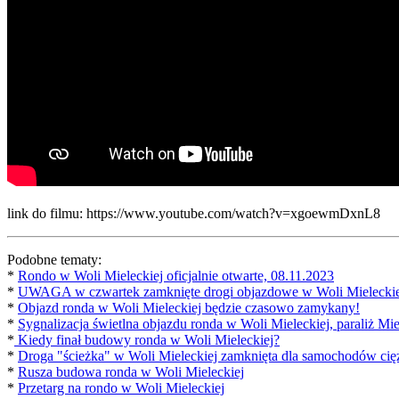
link do filmu: https://www.youtube.com/watch?v=xgoewmDxnL8
Podobne tematy:
*
Rondo w Woli Mieleckiej oficjalnie otwarte, 08.11.2023
*
UWAGA w czwartek zamknięte drogi objazdowe w Woli Mieleckie
*
Objazd ronda w Woli Mieleckiej będzie czasowo zamykany!
*
Sygnalizacja świetlna objazdu ronda w Woli Mieleckiej, paraliż Mie
*
Kiedy finał budowy ronda w Woli Mieleckiej?
*
Droga "ścieżka" w Woli Mieleckiej zamknięta dla samochodów ci
*
Rusza budowa ronda w Woli Mieleckiej
*
Przetarg na rondo w Woli Mieleckiej