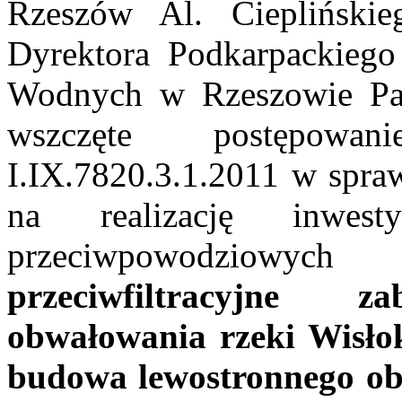
Rzeszów Al. Cieplińskie
Dyrektora Podkarpackiego
Wodnych w Rzeszowie Pana
wszczęte postępowan
I.IX.7820.3.1.2011 w spra
na realizację inwes
przeciwpowodziowy
przeciwfiltracyjne za
obwałowania rzeki Wisło
budowa lewostronnego ob