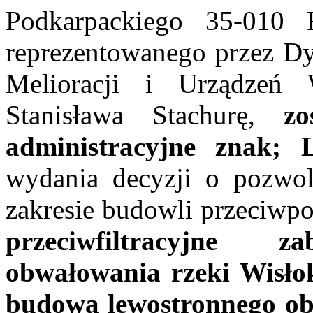
Podkarpackiego 35-010 
reprezentowanego przez Dy
Melioracji i Urządze
Stanisława Stachurę,
zo
administracyjne znak; L
wydania decyzji o pozwole
zakresie budowli przeciwp
przeciwfiltracyjne za
obwałowania rzeki Wisło
budowa lewostronnego ob