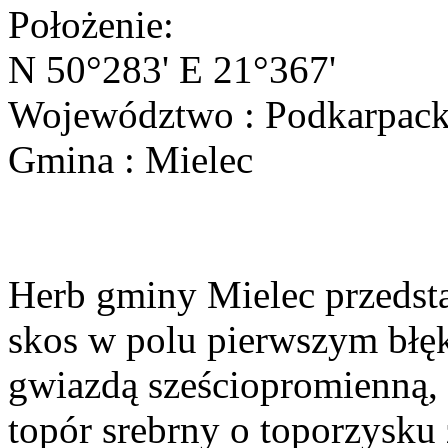
Położenie:
N 50°283' E 21°367'
Województwo : Podkarpack
Gmina : Mielec
Herb gminy Mielec przedsta
skos w polu pierwszym błęk
gwiazdą sześciopromienną,
topór srebrny o toporzysku