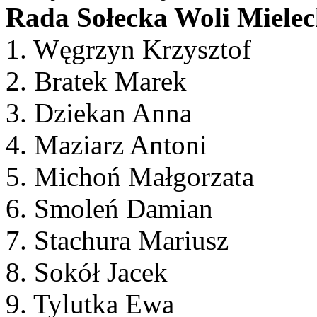
Rada Sołecka Woli Mielec
1. Węgrzyn Krzysztof
2. Bratek Marek
3. Dziekan Anna
4. Maziarz Antoni
5. Michoń Małgorzata
6. Smoleń Damian
7. Stachura Mariusz
8. Sokół Jacek
9. Tylutka Ewa