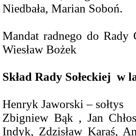
Niedbała, Marian Soboń.
Mandat radnego do Rady G
Wiesław Bożek
Skład Rady Sołeckiej w l
Henryk Jaworski – sołtys
Zbigniew Bąk , Jan Chłos
Indyk, Zdzisław Karaś, A