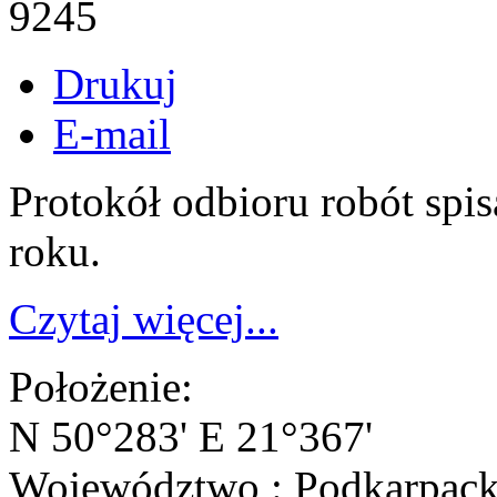
9245
Drukuj
E-mail
Protokół odbioru robót spi
roku.
Czytaj więcej...
Położenie:
N 50°283' E 21°367'
Województwo : Podkarpack