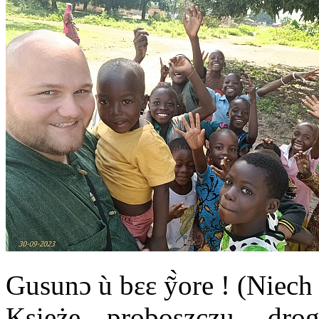
Gusunɔ ù bɛɛ ỹ̀ore ! (Nie
Księże proboszczu, dro