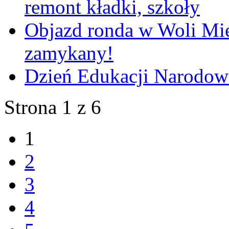
remont kładki, szkoły
Objazd ronda w Woli Mie
zamykany!
Dzień Edukacji Narodow
Strona 1 z 6
1
2
3
4