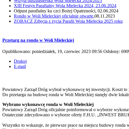
Wizyta duszpasterska Wola Mielecka 2024/2025
XIII Festyn Parafialny Wola Mielecka 2024, 23.06.2024
Odpust parafialny ku czci Bożej Opatrzności, 02.06.2024
Rondo w Woli Mieleckiej oficjalnie otwarte
,08.11.2023
ZOBACZ
Zdjęcia z życia Parafii Wola Mielecka 2025 roku
Przetarg na rondo w Woli Mieleckiej
Opublikowano: poniedziałek, 19, czerwiec 2023 09:56
Odsłony: 690
Drukuj
E-mail
Powiatowy Zarząd Dróg wybrał wykonawcę tej inwestycji. Koszt to 3
Do przetargu na budowę ronda w Woli Mieleckiej stanęły dwie lok
Wybrano wykonawcę ronda w Woli Mieleckiej
Powiatowy Zarząd Dróg oficjalnie poinformował o wyborze wykona
Ostatecznie zdecydowano o wyborze oferty F.H.U. „INWEST BRUK” z
Wszystko to wskazuje, że pierwsze prace na miejscu budowy ronda w