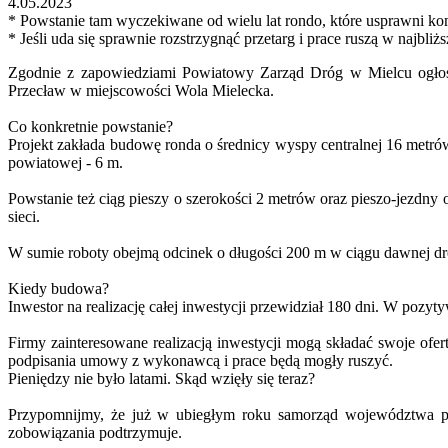
4.05.2023
* Powstanie tam wyczekiwane od wielu lat rondo, które usprawni ko
* Jeśli uda się sprawnie rozstrzygnąć przetarg i prace ruszą w najb
Zgodnie z zapowiedziami Powiatowy Zarząd Dróg w Mielcu ogłos
Przecław w miejscowości Wola Mielecka.
Co konkretnie powstanie?
Projekt zakłada budowę ronda o średnicy wyspy centralnej 16 metró
powiatowej - 6 m.
Powstanie też ciąg pieszy o szerokości 2 metrów oraz pieszo-jezdny 
sieci.
W sumie roboty obejmą odcinek o długości 200 m w ciągu dawnej dr
Kiedy budowa?
Inwestor na realizację całej inwestycji przewidział 180 dni. W pozyt
Firmy zainteresowane realizacją inwestycji mogą składać swoje ofe
podpisania umowy z wykonawcą i prace będą mogły ruszyć.
Pieniędzy nie było latami. Skąd wzięły się teraz?
Przypomnijmy, że już w ubiegłym roku samorząd województwa podk
zobowiązania podtrzymuje.