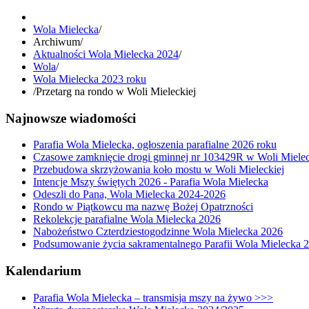
Wola Mielecka
/
Archiwum
/
Aktualności Wola Mielecka 2024
/
Wola
/
Wola Mielecka 2023 roku
/
Przetarg na rondo w Woli Mieleckiej
Najnowsze wiadomości
Parafia Wola Mielecka, ogłoszenia parafialne 2026 roku
Czasowe zamknięcie drogi gminnej nr 103429R w Woli Mielec
Przebudowa skrzyżowania koło mostu w Woli Mieleckiej
Intencje Mszy świętych 2026 - Parafia Wola Mielecka
Odeszli do Pana, Wola Mielecka 2024-2026
Rondo w Piątkowcu ma nazwę Bożej Opatrzności
Rekolekcje parafialne Wola Mielecka 2026
Nabożeństwo Czterdziestogodzinne Wola Mielecka 2026
Podsumowanie życia sakramentalnego Parafii Wola Mielecka 
Kalendarium
Parafia Wola Mielecka – transmisja mszy na żywo >>>