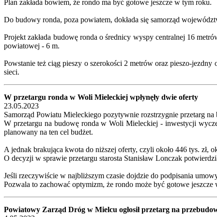
Plan zakłada bowiem, że rondo ma być gotowe jeszcze w tym roku.
Do budowy ronda, poza powiatem, dokłada się samorząd województwa
Projekt zakłada budowę ronda o średnicy wyspy centralnej 16 metró
powiatowej - 6 m.
Powstanie też ciąg pieszy o szerokości 2 metrów oraz pieszo-jezdny 
sieci.
W przetargu ronda w Woli Mieleckiej wpłynęły dwie oferty
23.05.2023
Samorząd Powiatu Mieleckiego pozytywnie rozstrzygnie przetarg na
W przetargu na budowę ronda w Woli Mieleckiej - inwestycji wyczek
planowany na ten cel budżet.
A jednak brakująca kwota do niższej oferty, czyli około 446 tys. zł, 
O decyzji w sprawie przetargu starosta Stanisław Lonczak potwierdzi
Jeśli rzeczywiście w najbliższym czasie dojdzie do podpisania umow
Pozwala to zachować optymizm, że rondo może być gotowe jeszcze 
Powiatowy Zarząd Dróg w Mielcu ogłosił przetarg na przebudo