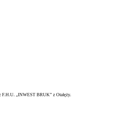
oraz F.H.U. „INWEST BRUK” z Otałęży.