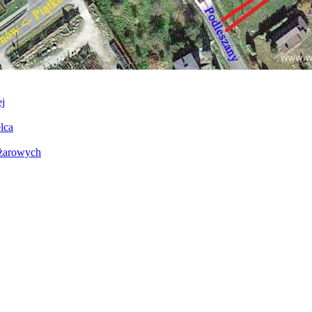
j
lca
ężarowych