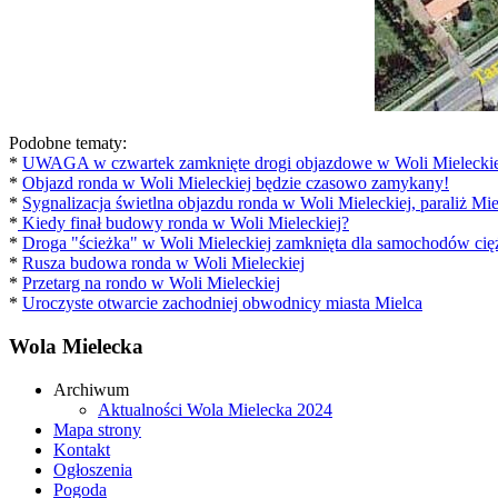
Podobne tematy:
*
UWAGA w czwartek zamknięte drogi objazdowe w Woli Mieleckie
*
Objazd ronda w Woli Mieleckiej będzie czasowo zamykany!
*
Sygnalizacja świetlna objazdu ronda w Woli Mieleckiej, paraliż Mie
*
Kiedy finał budowy ronda w Woli Mieleckiej?
*
Droga "ścieżka" w Woli Mieleckiej zamknięta dla samochodów ci
*
Rusza budowa ronda w Woli Mieleckiej
*
Przetarg na rondo w Woli Mieleckiej
*
Uroczyste otwarcie zachodniej obwodnicy miasta Mielca
Wola Mielecka
Archiwum
Aktualności Wola Mielecka 2024
Mapa strony
Kontakt
Ogłoszenia
Pogoda