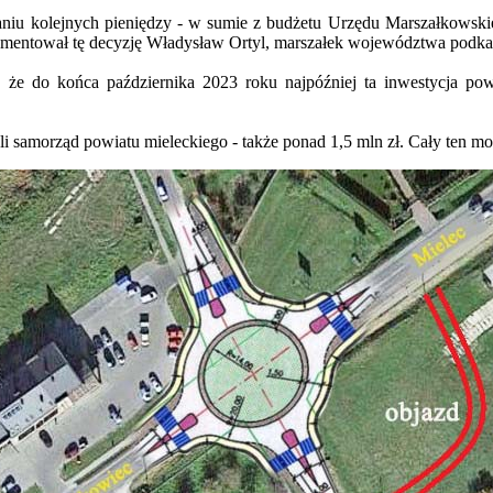
aniu kolejnych pieniędzy - w sumie z budżetu Urzędu Marszałkowsk
komentował tę decyzję Władysław Ortyl, marszałek województwa podka
ę, że do końca października 2023 roku najpóźniej ta inwestycja po
 samorząd powiatu mieleckiego - także ponad 1,5 mln zł. Cały ten mon