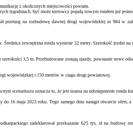
munikację z okolicznych miejscowości powiatu.
liższych tygodniach, być może kierowcy pojadą nowym rondem już jesien
ił przetarg na rozbudowę dawnej drogi wojewódzkiej nr 984 w zak
w. Średnica zewnętrzna ronda wyniesie 32 metry. Szerokość jezdni na
o szerokości 3,5 m. Przebudowane zostają zjazdy, powstanie nowe odwo
ogi wojewódzkiej i 150 metrów w ciagu drogi powiatowej.
ywnym scenariuszu oznacza to, że jest szansa na udostępnienie ronda ki
rty do 16 maja 2023 roku. Tego samego dnia nastąpi otwarcie ofert,
arpackiego zadeklarował przekazanie 625 tys. zł na budowę ronda