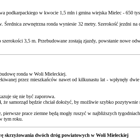
 podkarpackiego w kwocie 1,5 mln i gmina wiejska Mielec - 650 tys.
w. Średnica zewnętrzna ronda wyniesie 32 metry. Szerokość jezdni na
o szerokości 3,5 m. Przebudowane zostają zjazdy, powstanie nowe odwo
 budowę ronda w Woli Mieleckiej.
iwanej przez mieszkańców nawet od kilkunastu lat - wpłynęły dwie ofe
okazuje się nie być zaporowa.
ł, że samorząd będzie chciał dołożyć, by możliwie szybko pozytywnie r
y, pierwsze prace ziemne będą mogły ruszyć w najbliższych tygodniach
w tym roku.
wę skrzyżowania dwóch dróg powiatowych w Woli Mieleckiej