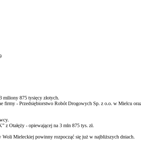
9
 miliony 875 tysięcy złotych.
alne firmy - Przedsiębiorstwo Robót Drogowych Sp. z o.o. w Mielcu 
wcy.
 Otałęży - opiewającej na 3 mln 875 tys. zł.
 Woli Mieleckiej powinny rozpocząć się już w najbliższych dniach.