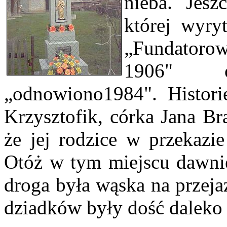
nieba. Jesz
której wyryt
„Fundatorow
1906" o
„odnowiono1984". Historię
Krzysztofik, córka Jana Br
że jej rodzice w przekazie
Otóż w tym miejscu dawniej
droga była wąska na przej
dziadków były dość daleko o