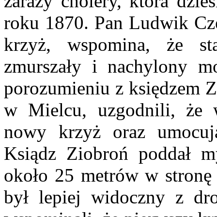
zarazy cholery, która dzie
roku 1870. Pan Ludwik Czec
krzyż, wspomina, że st
zmurszały i nachylony m
porozumieniu z księdzem Zi
w Mielcu, uzgodnili, że 
nowy krzyż oraz umocuj
Ksiądz Ziobroń poddał m
około 25 metrów w stronę 
był lepiej widoczny z drog