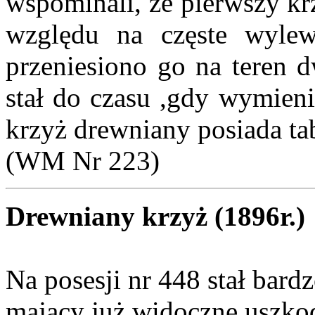
wspominali, że pierwszy krz
względu na częste wyl
przeniesiono go na teren d
stał do czasu ,gdy wymien
krzyż drewniany posiada tab
(WM Nr 223)
Drewniany krzyż (1896r.)
Na posesji nr 448 stał bard
mający już widoczne uszkod