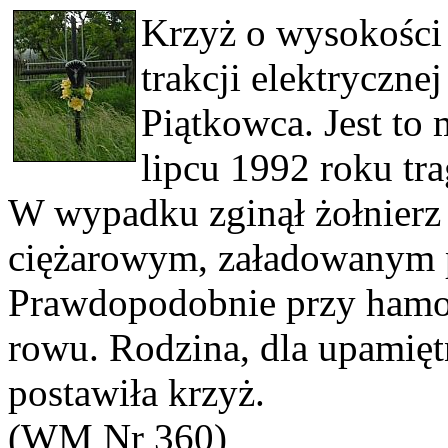
Krzyż o wysokości 
trakcji elektryczn
Piątkowca. Jest to
lipcu 1992 roku t
W wypadku zginął żołnierz
ciężarowym, załadowanym 
Prawdopodobnie przy hamo
rowu. Rodzina, dla upamiętn
postawiła krzyż.
(WM Nr 360)