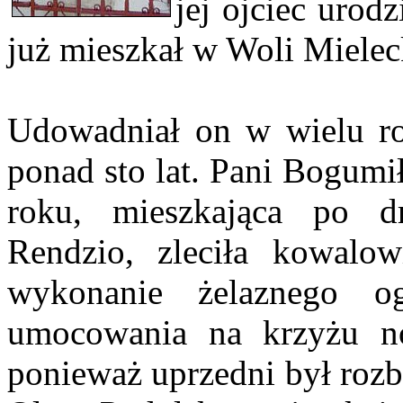
jej ojciec urod
już mieszkał w Woli Mielecki
Udowadniał on w wielu ro
ponad sto lat. Pani Bogumi
roku, mieszkająca po dr
Rendzio, zleciła kowalo
wykonanie żelaznego o
umocowania na krzyżu n
ponieważ uprzedni był rozbi