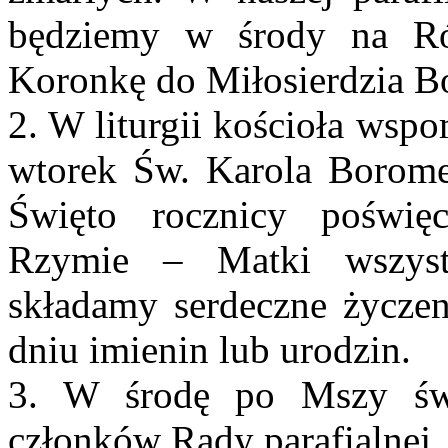
będziemy w środy na Ró
Koronkę do Miłosierdzia 
2. W liturgii kościoła wsp
wtorek Św. Karola Borome
Święto rocznicy poświęc
Rzymie – Matki wszystk
składamy serdeczne życze
dniu imienin lub urodzin.
3. W środę po Mszy świ
członków Rady parafialnej