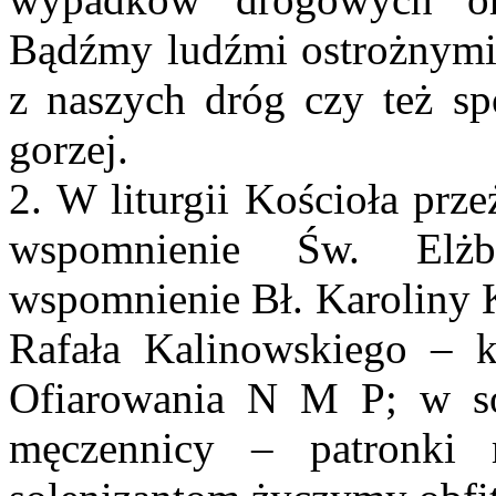
Bądźmy ludźmi ostrożnymi 
z naszych dróg czy też spo
gorzej.
2. W liturgii Kościoła prz
wspomnienie Św. Elżb
wspomnienie Bł. Karoliny 
Rafała Kalinowskiego –
Ofiarowania N M P; w so
męczennicy – patronki 