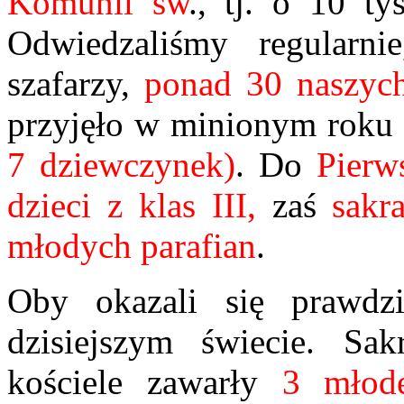
Komunii św
., tj. o 10 t
Odwiedzaliśmy regularn
szafarzy,
ponad 30 naszych
przyjęło w minionym roku
7 dziewczynek)
.
Do
Pierw
dzieci z klas III,
zaś
sakr
młodych parafian
.
Oby okazali się prawd
dzisiejszym świecie. S
kościele zawarły
3 młod