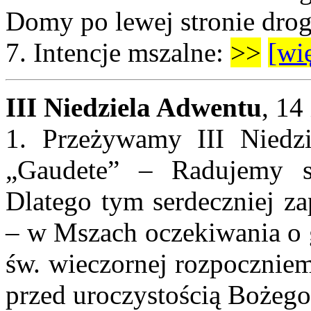
Domy po lewej stronie dro
7.
Intencje mszalne:
>>
[wię
III Niedziela Adwentu
, 14
1. Przeżywamy III Niedzi
„Gaudete” – Radujemy s
Dlatego tym serdeczniej z
– w Mszach oczekiwania o
św. wieczornej rozpocznie
przed uroczystością Bożego