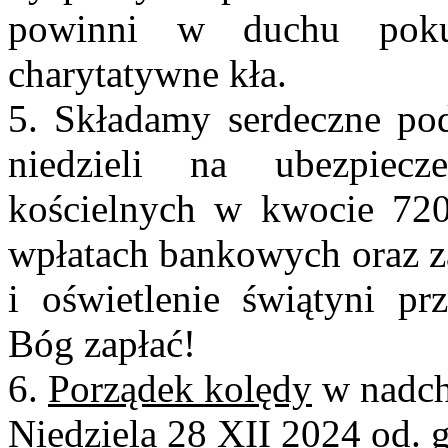
powinni w duchu poku
charytatywne kła.
5. Składamy serdeczne pod
niedzieli na ubezpiec
kościelnych w kwocie 720
wpłatach bankowych oraz za
i oświetlenie świątyni pr
Bóg zapłać!
6.
Porządek kolędy
w nadch
Niedziela 28 XII 2024 od. 