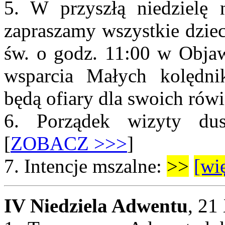
5. W przyszłą niedzielę
zapraszamy wszystkie dziec
św. o godz. 11:00 w Objaw
wsparcia Małych kolędni
będą ofiary dla swoich rów
6. Porządek wizyty dus
[
ZOBACZ >>>
]
7.
Intencje mszalne:
>>
[wię
IV Niedziela Adwentu
, 21