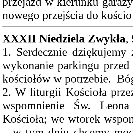
przejazd w kierunku garaży
nowego przejścia do kościoł
XXXII Niedziela Zwykła
,
1. Serdecznie dziękujemy 
wykonanie parkingu przed k
kościołów w potrzebie. Bó
2. W liturgii Kościoła prz
wspomnienie Św. Leona 
Kościoła; we wtorek wspom
– w tym dniu chcemy modl