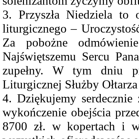
solenizantom życzymy obfit
3. Przyszła Niedziela to 
liturgicznego – Uroczystoś
Za pobożne odmówieni
Najświętszemu Sercu Pan
zupełny. W tym dniu pr
Liturgicznej Służby Ołtarza 
4. Dziękujemy serdecznie z
wykończenie obejścia prze
8700 zł. w kopertach i w