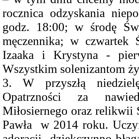
rocznica odzyskania niep
godz. 18:00; w środę Św
męczennika; w czwartek Ś
Izaaka i Krystyna - pie
Wszystkim solenizantom ży
3. W przyszłą niedzie
Opatrzności za nawie
Miłosiernego oraz relikwii
Pawła w 2014 roku. Uczyn
adoracji dziękczynno-błag