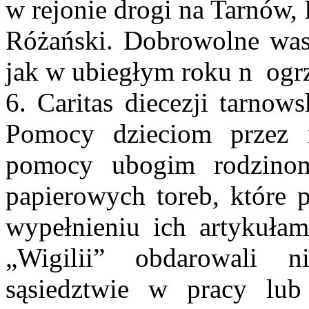
w rejonie drogi na Tarnów,
Różański. Dobrowolne wasz
jak w ubiegłym roku n ogrz
6. Caritas diecezji tarnows
Pomocy dzieciom przez 
pomocy ubogim rodzinom
papierowych toreb, które p
wypełnieniu ich artykuła
„Wigilii” obdarowali 
sąsiedztwie w pracy lub