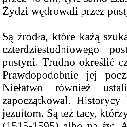
Żydzi wędrowali przez pusty
Są źródła, które każą szuk
czterdziestodniowego p
pustyni. Trudno określić c
Prawdopodobnie jej poc
Niełatwo również usta
zapoczątkował. Historycy l
jezuitom. Są też tacy, któr
(1515-1595) albo na św. A