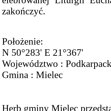
zakończyć.
Położenie:
N 50°283' E 21°367'
Województwo : Podkarpack
Gmina : Mielec
Herb gminy Mielec przedsta