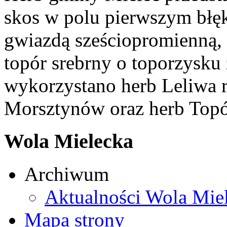
skos w polu pierwszym błęk
gwiazdą sześciopromienną,
topór srebrny o toporzysku
wykorzystano herb Leliwa r
Morsztynów oraz herb Topó
Wola Mielecka
Archiwum
Aktualności Wola Mie
Mapa strony