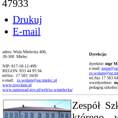
47933
Drukuj
E-mail
adres: Wola Mielecka 406,
Dyrekcja:
39-300 Mielec
dyrektor:
mgr 
NIP: 817-18-12-499
e-mail:
mjast@op
REGON: 833 44 95 94
zs.wolam@ug.mie
tel/fax: 17 583 0430
tel./fax 17 583 0
e-mail:
zs.wolam@ug.mielec.pl
wicedyrektor:
m
www.zswolam.pl
pedagog szkolny
www.samorzad.gov.pl/web/zs-wmielecka/
Zespół Sz
którego w