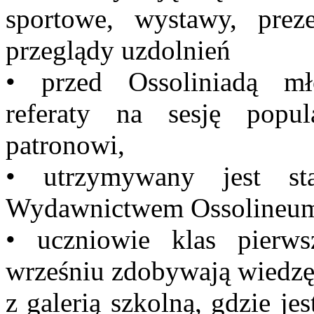
sportowe, wystawy,
preze
przeglądy uzdolnień
• przed Ossoliniadą mł
referaty na sesję pop
patronowi,
• utrzymywany jest st
Wydawnictwem Ossolineum
• uczniowie klas pier
wrześniu zdobywają wiedzę 
z galerią szkolną, gdzie je