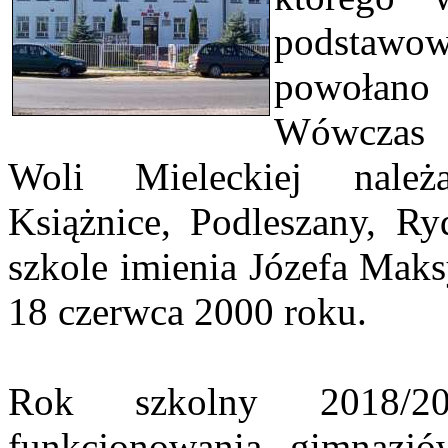
podstawo
powołano 
Wówczas 
Woli Mieleckiej należ
Książnice, Podleszany, R
szkole imienia Józefa Maks
18 czerwca 2000 roku.
Rok szkolny 2018/2
funkcjonowania gimnazj