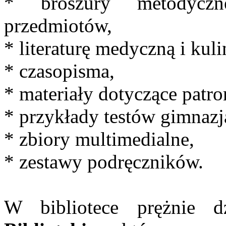
* broszury metodyczn
przedmiotów,
* literaturę medyczną i kuli
* czasopisma,
* materiały dotyczące patro
* przykłady testów gimnaz
* zbiory multimedialne,
* zestawy podręczników.
W bibliotece prężnie 