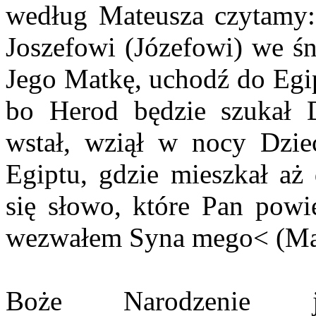
według Mateusza czytamy: 
Joszefowi (Józefowi) we śn
Jego Matkę, uchodź do Egip
bo Herod będzie szukał D
wstał, wziął w nocy Dzie
Egiptu, gdzie mieszkał aż 
się słowo, które Pan powi
wezwałem Syna mego< (Mat
Boże Narodzenie j