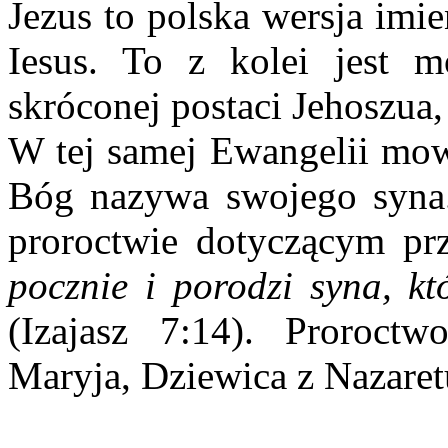
Jezus to polska wersja imi
Iesus. To z kolei jest mo
skróconej postaci Jehoszua,
W tej samej Ewangelii mow
Bóg nazywa swojego syna.
proroctwie dotyczącym prz
pocznie i porodzi syna, 
(Izajasz 7:14). Proroct
Maryja, Dziewica z Nazaretu