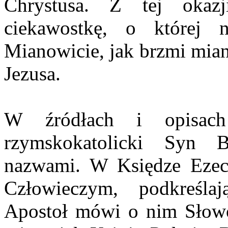
Chrystusa. Z tej okaz
ciekawostkę, o której 
Mianowicie, jak brzmi mian
Jezusa.
W źródłach i opisach
rzymskokatolicki Syn 
nazwami. W Księdze Ezec
Człowieczym, podkreśla
Apostoł mówi o nim Słowo.