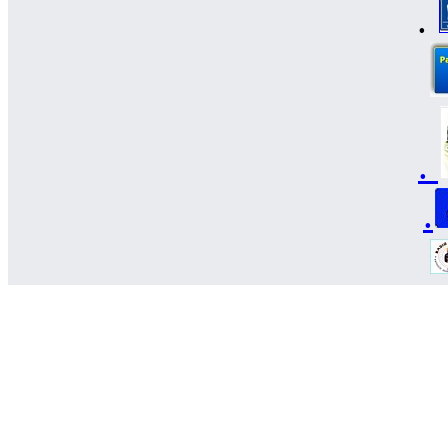
.
.
.