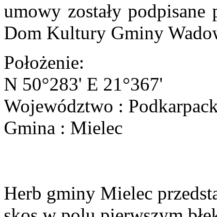
umowy zostały podpisane 
Dom Kultury Gminy Wadow
Położenie:
N 50°283' E 21°367'
Województwo : Podkarpack
Gmina : Mielec
Herb gminy Mielec przedsta
skos w polu pierwszym błęk