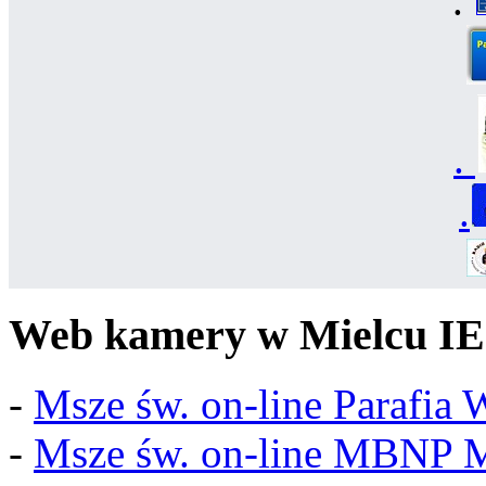
.
.
.
Web kamery w Mielcu IE
-
Msze św. on-line Parafia
-
Msze św. on-line MBNP M