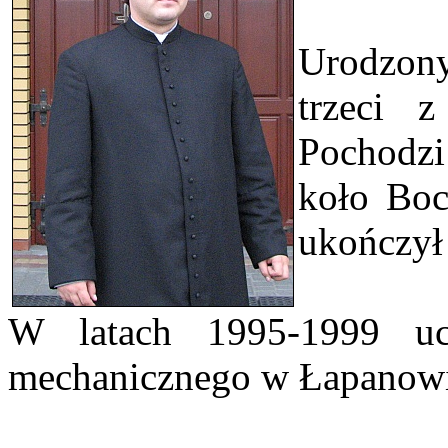
Urodzon
trzeci 
Pochodz
koło Boc
ukończył
W latach 1995-1999 uc
mechanicznego w Łapanowi