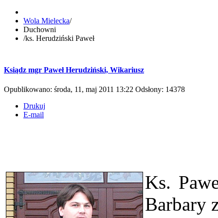
Wola Mielecka
/
Duchowni
/
ks. Herudziński Paweł
Ksiądz mgr Paweł Herudziński, Wikariusz
Opublikowano: środa, 11, maj 2011 13:22
Odsłony: 14378
Drukuj
E-mail
Ks. Pawe
Barbary z