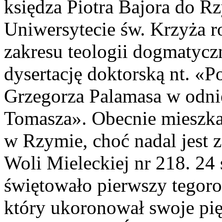
księdza Piotra Bajora do R
Uniwersytecie św. Krzyża r
zakresu teologii dogmatycz
dysertację doktorską nt. «
Grzegorza Palamasa w odnie
Tomasza». Obecnie mieszk
w Rzymie, choć nadal jest 
Woli Mieleckiej nr 218. 24
świętowało pierwszy tegoroc
który ukoronował swoje pię