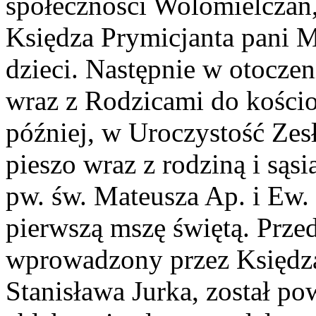
społeczności Wolomielczan,
Księdza Prymicjanta pani M
dzieci. Następnie w otocze
wraz z Rodzicami do kościo
później, w Uroczystość Zes
pieszo wraz z rodziną i sąs
pw. św. Mateusza Ap. i Ew.
pierwszą mszę świętą. Prze
wprowadzony przez Księdza 
Stanisława Jurka, został p