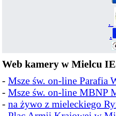
.
.
Web kamery w Mielcu IE
-
Msze św. on-line Parafia
-
Msze św. on-line MBNP M
-
na żywo z mieleckiego R
-
Plac Armii Krajowej w Mi