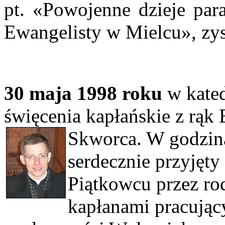
pt. «Powojenne dzieje para
Ewangelisty w Mielcu», zysk
30 maja 1998 roku
w kated
święcenia kapłańskie z rąk
Skworca. W godzin
serdecznie przyjęty
Piątkowcu przez ro
kapłanami pracujący