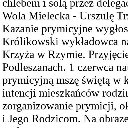
chlebem i solą przez delega
Wola Mielecka - Urszulę Tr
Kazanie prymicyjne wygłosi
Królikowski wykładowca na
Krzyża w Rzymie. Przyjęci
Podleszanach. 1 czerwca na
prymicyjną mszę świętą w k
intencji mieszkańców rodzi
zorganizowanie prymicji, o
i Jego Rodzicom. Na obraz