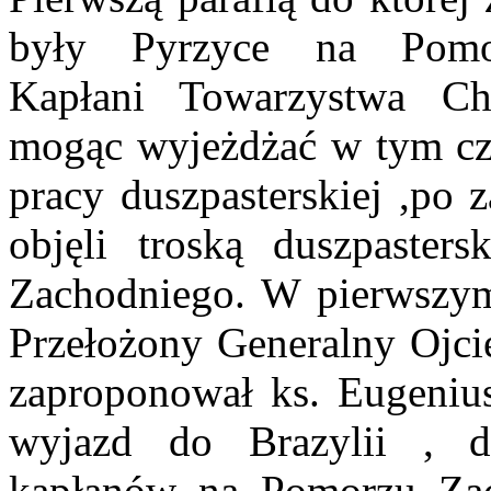
były Pyrzyce na Pomo
Kapłani Towarzystwa Ch
mogąc wyjeżdżać w tym cza
pracy duszpasterskiej ,po
objęli troską duszpaster
Zachodniego. W pierwszym
Przełożony Generalny Ojci
zaproponował ks. Eugenius
wyjazd do Brazylii , do
kapłanów na Pomorzu Zac