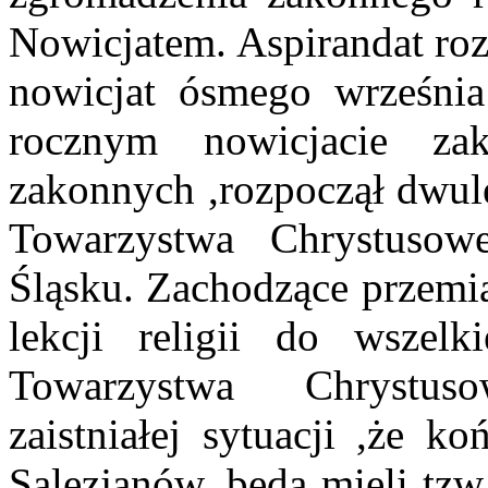
Nowicjatem. Aspirandat rozp
nowicjat ósmego wrześni
rocznym nowicjacie za
zakonnych ,rozpoczął dwule
Towarzystwa Chrystuso
Śląsku. Zachodzące przemi
lekcji religii do wszelk
Towarzystwa Chrystus
zaistniałej sytuacji ,że k
Salezjanów, będą mieli tzw