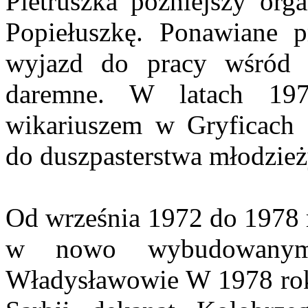
Pietruszka późniejszy org
Popiełuszkę. Ponawiane 
wyjazd do pracy wśród P
daremne. W latach 19
wikariuszem w Gryficach 
do duszpasterstwa młodzież
Od września 1972 do 1978 r
w nowo wybudowanym 
Władysławowie W 1978 rok