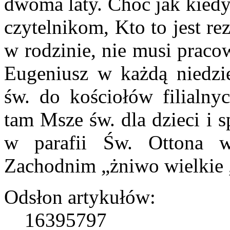
dwoma laty. Choć jak kiedy
czytelnikom, Kto to jest re
w rodzinie, nie musi pracow
Eugeniusz w każdą niedzie
św. do kościołów filialn
tam Msze św. dla dzieci i 
w parafii Św. Ottona 
Zachodnim „żniwo wielkie 
Odsłon artykułów:
16395797