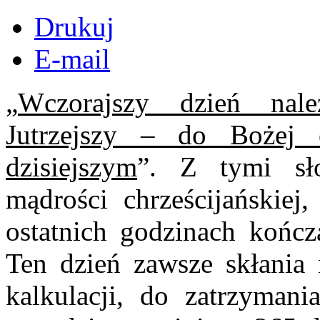
Drukuj
E-mail
„
Wczorajszy dzień nal
Jutrzejszy – do Bożej 
dzisiejszym
”. Z tymi sł
mądrości chrześcijańskie
ostatnich godzinach kończ
Ten dzień zawsze skłani
kalkulacji, do zatrzymani