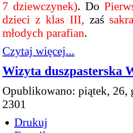
7 dziewczynek)
.
Do
Pierw
dzieci z klas III,
zaś
sakr
młodych parafian
.
Czytaj więcej...
Wizyta duszpasterska 
Opublikowano: piątek, 26,
2301
Drukuj