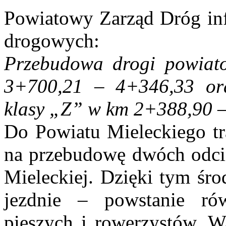
Powiatowy Zarząd Dróg inf
drogowych:
Przebudowa drogi powiat
3+700,21 – 4+346,33 or
klasy „Z” w km 2+388,90 
Do Powiatu Mieleckiego tr
na przebudowę dwóch odc
Mieleckiej. Dzięki tym śro
jezdnie – powstanie rów
pieszych i rowerzystów. Wa