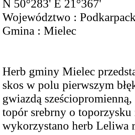
N 50°283' E 21°367'
Województwo : Podkarpack
Gmina : Mielec
Herb gminy Mielec przedsta
skos w polu pierwszym błęk
gwiazdą sześciopromienną,
topór srebrny o toporzysku
wykorzystano herb Leliwa r