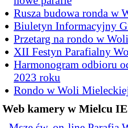
nowe parafie
Rusza budowa ronda w W
Biuletyn Informacyjny 
Przetarg na rondo w Woli
XII Festyn Parafialny W
Harmonogram odbioru o
2023 roku
Rondo w Woli Mieleckiej 
Web kamery w Mielcu IE
-
Msze św. on-line Parafia