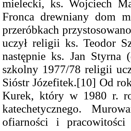
mielecki, ks. Wojciech M
Fronca drewniany dom mie
przeróbkach przystosowano 
uczył religii ks. Teodor S
następnie ks. Jan Styrna 
szkolny 1977/78 religii uc
Sióstr Józefitek.[10] Od r
Kurek, który w 1980 r. 
katechetycznego. Murow
ofiarności i pracowitośc