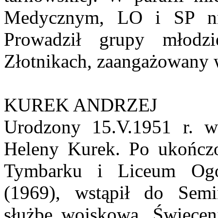
Medycznym, LO i SP nr
Prowadził grupy młodz
Złotnikach, zaangażowany w
KUREK ANDRZEJ
Urodzony 15.V.1951 r. w
Heleny Kurek. Po ukończ
Tymbarku i Liceum Ogó
(1969), wstąpił do Sem
służbę wojskową. Święceni