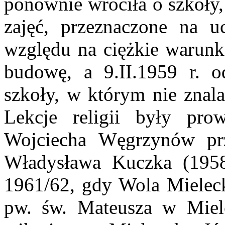
ponownie wróciła o szkoły,
zajęć, przeznaczone na u
względu na ciężkie warunk
budowę, a 9.II.1959 r.
szkoły, w którym nie znala
Lekcje religii były p
Wojciecha Węgrzynów prz
Władysława Kuczka (1958
1961/62, gdy Wola Mielecka
pw. św. Mateusza w Mielc