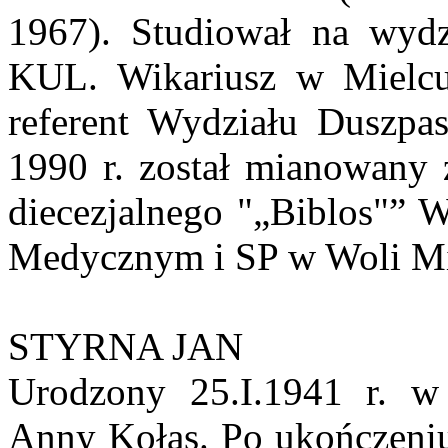
1967). Studiował na wydzia
KUL. Wikariusz w Mielcu
referent Wydziału Duszpas
1990 r. został mianowany 
diecezjalnego "„Biblos"” 
Medycznym i SP w Woli Mie
STYRNA JAN
Urodzony 25.I.1941 r. w
Anny Kołas. Po ukończeniu