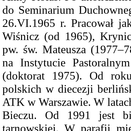
do Seminarium Duchownego
26.VI.1965 r. Pracował ja
Wiśnicz (od 1965), Kryni
pw. św. Mateusza (1977–7
na Instytucie Pastoralny
(doktorat 1975). Od rok
polskich w diecezji berliń
ATK w Warszawie. W latach
Bieczu. Od 1991 jest b
tarnowskiej. W parafii mi