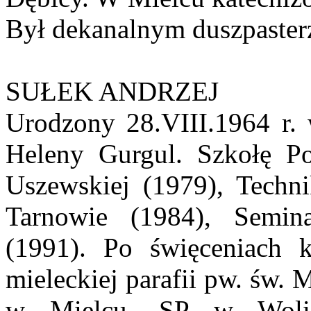
Był dekanalnym duszpaster
SUŁEK ANDRZEJ
Urodzony 28.VIII.1964 r. 
Heleny Gurgul. Szkołę P
Uszewskiej (1979), Techn
Tarnowie (1984), Semi
(1991). Po święceniach 
mieleckiej parafii pw. św.
w Mielcu, SP w Woli 