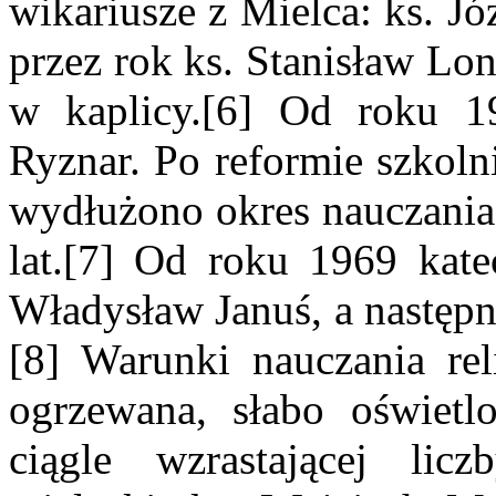
wikariusze z Mielca: ks. Jó
przez rok ks. Stanisław Lon
w kaplicy.[6] Od roku 1
Ryznar. Po reformie szkol
wydłużono okres nauczania
lat.[7] Od roku 1969 kate
Władysław Januś, a następni
[8] Warunki nauczania rel
ogrzewana, słabo oświetl
ciągle wzrastającej lic