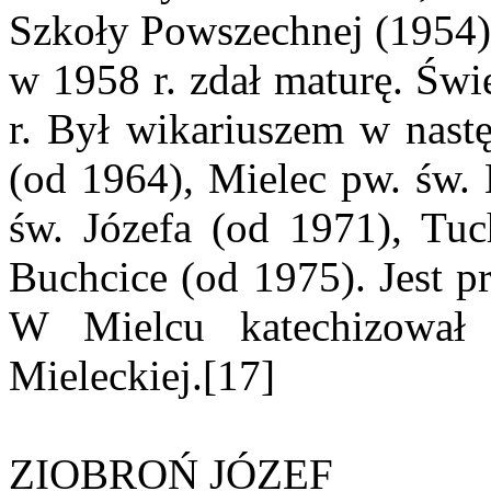
Szkoły Powszechnej (1954),
w 1958 r. zdał maturę. Świ
r. Był wikariuszem w nast
(od 1964), Mielec pw. św.
św. Józefa (od 1971), Tu
Buchcice (od 1975). Jest p
W Mielcu katechizowa
Mieleckiej.[17]
ZIOBROŃ JÓZEF