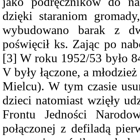
jako podręczników do na
dzięki staraniom gromady
wybudowano barak z dw
poświęcił ks. Zając po nab
[3] W roku 1952/53 było 84 
V były łączone, a młodzież
Mielcu). W tym czasie usun
dzieci natomiast wzięły u
Frontu Jedności Narodow
połączonej z defiladą pie