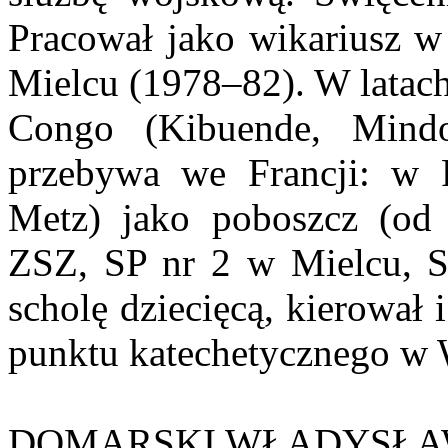
Pracował jako wikariusz w
Mielcu (1978–82). W latac
Congo (Kibuende, Mind
przebywa we Francji: w 
Metz) jako poboszcz (od
ZSZ, SP nr 2 w Mielcu, S
scholę dziecięcą, kierował
punktu katechetycznego w W
DOMARSKI WŁADYSŁ