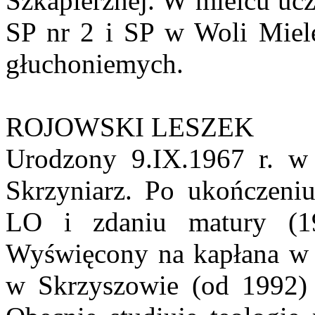
Szkaplerznej. W mielcu uc
SP nr 2 i SP w Woli Miele
głuchoniemych.
ROJOWSKI LESZEK
Urodzony 9.IX.1967 r. w 
Skrzyniarz. Po ukończeni
LO i zdaniu matury (19
Wyświęcony na kapłana w 1
w Skrzyszowie (od 1992) 