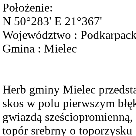
Położenie:
N 50°283' E 21°367'
Województwo : Podkarpack
Gmina : Mielec
Herb gminy Mielec przedsta
skos w polu pierwszym błęk
gwiazdą sześciopromienną,
topór srebrny o toporzysku