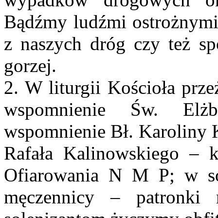
Bądźmy ludźmi ostrożnymi 
z naszych dróg czy też spo
gorzej.
2. W liturgii Kościoła prz
wspomnienie Św. Elżb
wspomnienie Bł. Karoliny 
Rafała Kalinowskiego –
Ofiarowania N M P; w so
męczennicy – patronki 