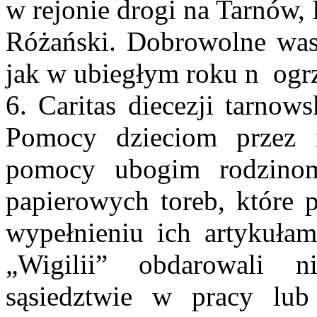
w rejonie drogi na Tarnów,
Różański. Dobrowolne wasz
jak w ubiegłym roku n ogrz
6. Caritas diecezji tarnows
Pomocy dzieciom przez 
pomocy ubogim rodzinom
papierowych toreb, które p
wypełnieniu ich artykuła
„Wigilii” obdarowali 
sąsiedztwie w pracy lub