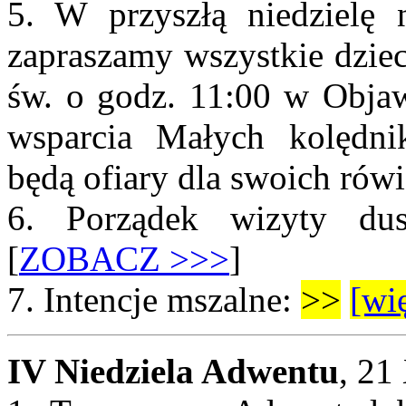
5. W przyszłą niedzielę
zapraszamy wszystkie dziec
św. o godz. 11:00 w Objaw
wsparcia Małych kolędni
będą ofiary dla swoich rów
6. Porządek wizyty dus
[
ZOBACZ >>>
]
7.
Intencje mszalne:
>>
[wię
IV Niedziela Adwentu
, 21