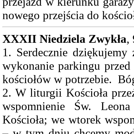
przejazd w kierunku garaży
nowego przejścia do kościoł
XXXII Niedziela Zwykła
,
1. Serdecznie dziękujemy 
wykonanie parkingu przed k
kościołów w potrzebie. Bó
2. W liturgii Kościoła prz
wspomnienie Św. Leona 
Kościoła; we wtorek wspom
– w tym dniu chcemy modl