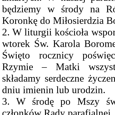
będziemy w środy na Ró
Koronkę do Miłosierdzia 
2. W liturgii kościoła wsp
wtorek Św. Karola Borome
Święto rocznicy poświęc
Rzymie – Matki wszystk
składamy serdeczne życze
dniu imienin lub urodzin.
3. W środę po Mszy świ
członków Rady parafialnej