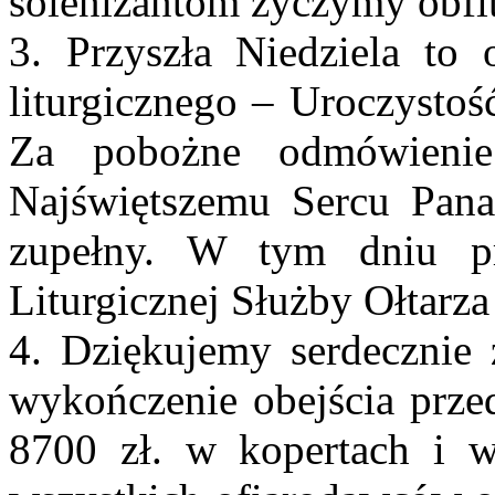
solenizantom życzymy obfit
3. Przyszła Niedziela to 
liturgicznego – Uroczystoś
Za pobożne odmówieni
Najświętszemu Sercu Pan
zupełny. W tym dniu pr
Liturgicznej Służby Ołtarza 
4. Dziękujemy serdecznie z
wykończenie obejścia prze
8700 zł. w kopertach i w