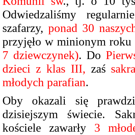
Komunii św
., tj. o 10 t
Odwiedzaliśmy regularn
szafarzy,
ponad 30 naszych
przyjęło w minionym roku
7 dziewczynek)
.
Do
Pierw
dzieci z klas III,
zaś
sakr
młodych parafian
.
Oby okazali się prawd
dzisiejszym świecie. S
kościele zawarły
3 młod