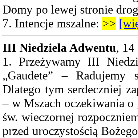
Domy po lewej stronie dro
7.
Intencje mszalne:
>>
[wię
III Niedziela Adwentu
, 14
1. Przeżywamy III Niedzi
„Gaudete” – Radujemy s
Dlatego tym serdeczniej z
– w Mszach oczekiwania o
św. wieczornej rozpocznie
przed uroczystością Bożego