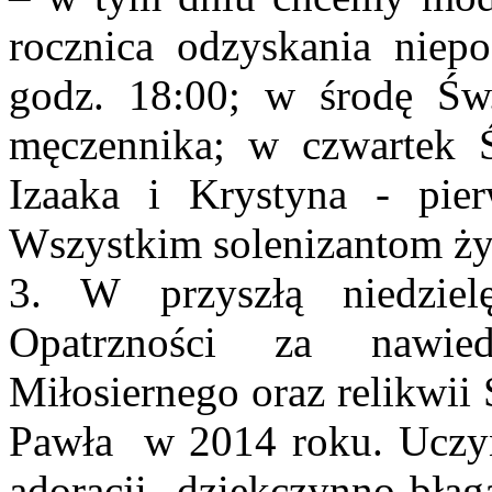
rocznica odzyskania niep
godz. 18:00; w środę Św
męczennika; w czwartek Ś
Izaaka i Krystyna - pie
Wszystkim solenizantom ży
3. W przyszłą niedzie
Opatrzności za nawie
Miłosiernego oraz relikwii
Pawła w 2014 roku. Uczyn
adoracji dziękczynno-błag