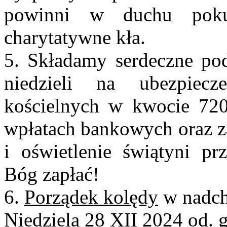
powinni w duchu poku
charytatywne kła.
5. Składamy serdeczne pod
niedzieli na ubezpiec
kościelnych w kwocie 720
wpłatach bankowych oraz za
i oświetlenie świątyni pr
Bóg zapłać!
6.
Porządek kolędy
w nadch
Niedziela 28 XII 2024 od. 