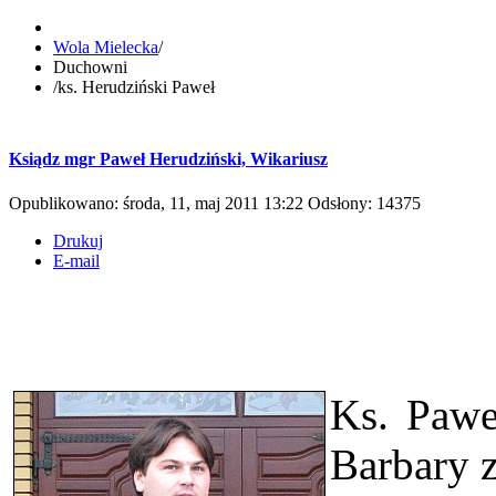
Wola Mielecka
/
Duchowni
/
ks. Herudziński Paweł
Ksiądz mgr Paweł Herudziński, Wikariusz
Opublikowano: środa, 11, maj 2011 13:22
Odsłony: 14375
Drukuj
E-mail
Ks. Pawe
Barbary z