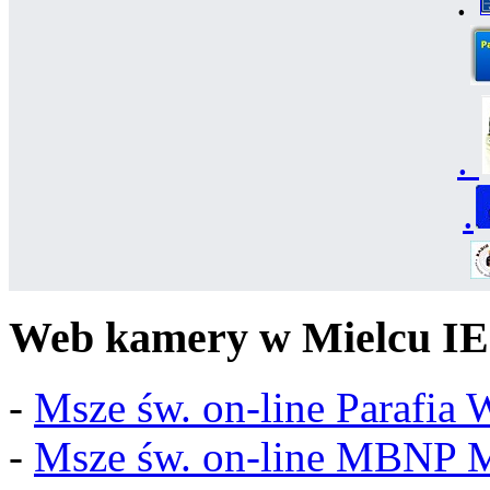
.
.
.
Web kamery w Mielcu IE
-
Msze św. on-line Parafia
-
Msze św. on-line MBNP M