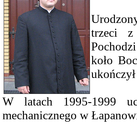
Urodzon
trzeci 
Pochodz
koło Boc
ukończył
W latach 1995-1999 uc
mechanicznego w Łapanowi