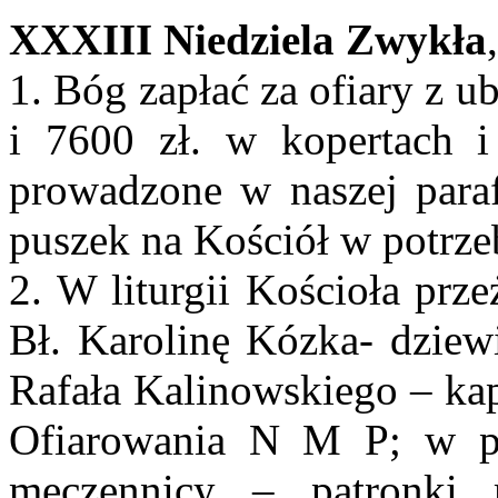
XXXIII Niedziela Zwykła
1. Bóg zapłać za ofiary z u
i 7600 zł. w kopertach 
prowadzone w naszej paraf
puszek na Kościół w potrze
2. W liturgii Kościoła prz
Bł. Karolinę Kózka- dziew
Rafała Kalinowskiego – ka
Ofiarowania N M P; w pi
męczennicy – patronki 