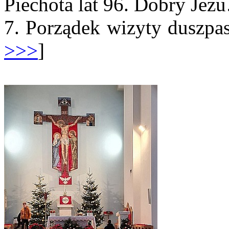
Piechota lat 96. Dobry Jez
7. Porządek wizyty duszpas
>>>
]