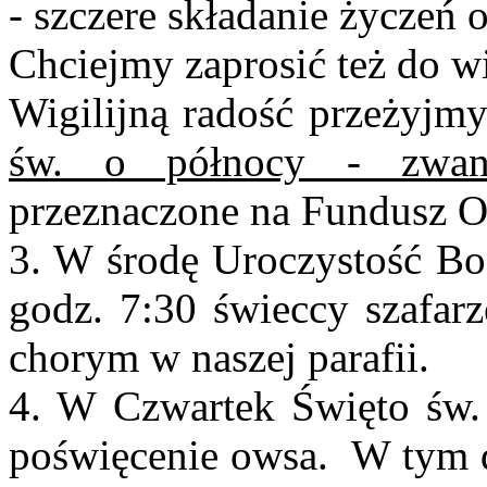
- szczere składanie życzeń 
Chciejmy zaprosić też do wi
Wigilijną radość przeżyjm
św. o północy - zwane
przeznaczone na Fundusz O
3. W środę Uroczystość Bo
godz. 7:30 świeccy szafar
chorym w naszej parafii.
4. W Czwartek Święto św.
poświęcenie owsa. W tym d