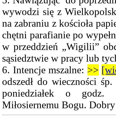
wywodzi się z Wielkopolsk
na zabraniu z kościoła pap
chętni parafianie po wypeł
w przeddzień „Wigilii” ob
sąsiedztwie w pracy lub tyc
6.
Intencje mszalne:
>>
[wi
odszedł do wieczności śp. 
poniedziałek o godz.
Miłosiernemu Bogu. Dobry