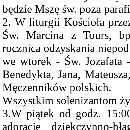
będzie Mszę św. poza parafi
2. W liturgii Kościoła prz
Św. Marcina z Tours, b
rocznica odzyskania niepodl
we wtorek - Św. Jozafata 
Benedykta, Jana, Mateusza,
Męczenników polskich.
Wszystkim solenizantom ży
3.W piątek od godz. 15:0
adorację dziękczynno-b