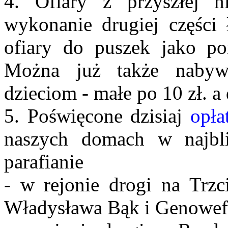
4. Ofiary z przyszłej n
wykonanie drugiej części 
ofiary do puszek jako p
Można już także nabyw
dzieciom - małe po 10 zł. a 
5. Poświęcone dzisiaj
opła
naszych domach w najbli
parafianie
- w rejonie drogi na Trzci
Władysława Bąk i Genowef