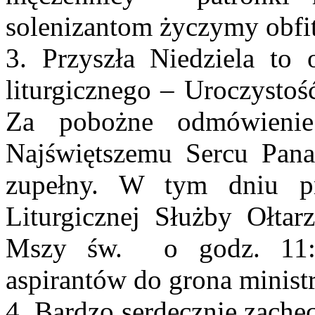
solenizantom życzymy obfit
3. Przyszła Niedziela to 
liturgicznego – Uroczystoś
Za pobożne odmówieni
Najświętszemu Sercu Pan
zupełny. W tym dniu pr
Liturgicznej Służby Ołtarz
Mszy św. o godz. 11:00
aspirantów do grona minist
4. Bardzo serdecznie zachę