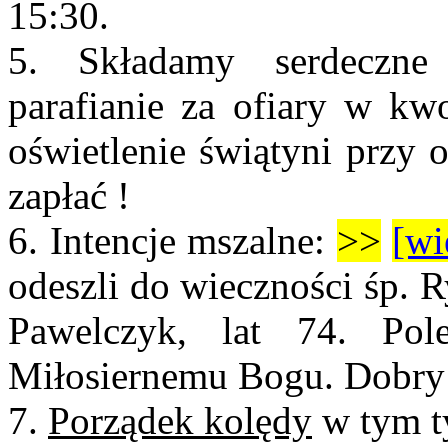
15:30.
5. Składamy serdeczn
parafianie za ofiary w kw
oświetlenie świątyni przy 
zapłać !
6.
Intencje mszalne:
>>
[wi
odeszli do wieczności śp. R
Pawelczyk, lat 74. Pol
Miłosiernemu Bogu. Dobry
7.
Porządek kolędy
w tym t