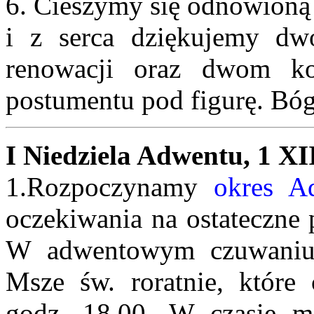
6. Cieszymy się odnowioną 
i z serca dziękujemy dw
renowacji oraz dwom ko
postumentu pod figurę. Bóg
I Niedziela Adwentu, 1 X
1.Rozpoczynamy
okres A
oczekiwania na ostateczne 
W adwentowym czuwaniu
Msze św. roratnie, które
godz. 18.00. W czasie mi