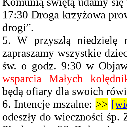
Komunią świętą udamy się 
17:30 Droga krzyżowa pro
drogi”.
5. W przyszłą niedzielę
zapraszamy wszystkie dziec
św. o godz. 9:30 w Objaw
wsparcia Małych kolędni
będą ofiary dla swoich rów
6.
Intencje mszalne:
>>
[wi
odeszły do wieczności śp. 