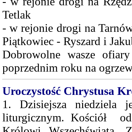
- w rejonie drogi na Rzędz
Tetlak
- w rejonie drogi na Tarnó
Piątkowiec - Ryszard i Jak
Dobrowolne wasze ofiary
poprzednim roku na ogrzew
Uroczystość Chrystusa Kr
1. Dzisiejsza niedziela 
liturgicznym. Kościół odd
Królowi Wszechświata. 