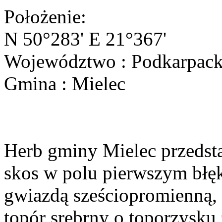
Położenie:
N 50°283' E 21°367'
Województwo : Podkarpack
Gmina : Mielec
Herb gminy Mielec przedsta
skos w polu pierwszym błęk
gwiazdą sześciopromienną,
topór srebrny o toporzysku