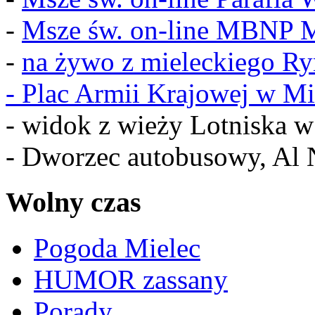
-
Msze św. on-line MBNP M
-
na żywo z mieleckiego R
-
Plac Armii Krajowej w Mi
- widok z wieży Lotniska 
- Dworzec autobusowy, Al 
Wolny czas
Pogoda Mielec
HUMOR zassany
Porady