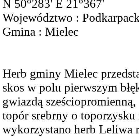
N 50°283' E 21°367'
Województwo : Podkarpack
Gmina : Mielec
Herb gminy Mielec przedsta
skos w polu pierwszym błęk
gwiazdą sześciopromienną,
topór srebrny o toporzysku
wykorzystano herb Leliwa r