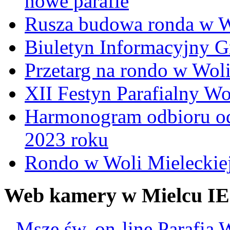
nowe parafie
Rusza budowa ronda w W
Biuletyn Informacyjny 
Przetarg na rondo w Woli
XII Festyn Parafialny W
Harmonogram odbioru o
2023 roku
Rondo w Woli Mieleckiej 
Web kamery w Mielcu IE
-
Msze św. on-line Parafia