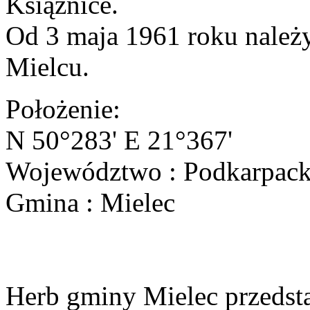
Książnice.
Od 3 maja 1961 roku należy
Mielcu.
Położenie:
N 50°283' E 21°367'
Województwo : Podkarpack
Gmina : Mielec
Herb gminy Mielec przedsta