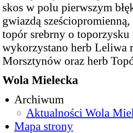
skos w polu pierwszym błęk
gwiazdą sześciopromienną,
topór srebrny o toporzysku
wykorzystano herb Leliwa r
Morsztynów oraz herb Topó
Wola Mielecka
Archiwum
Aktualności Wola Mie
Mapa strony