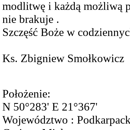
modlitwę i każdą możliwą
nie brakuje .
Szczęść Boże w codziennyc
Ks. Zbigniew Smołkowicz
Położenie:
N 50°283' E 21°367'
Województwo : Podkarpack