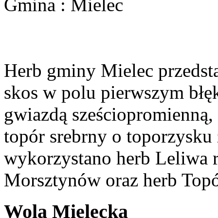
Gmina : Mielec
Herb gminy Mielec przedsta
skos w polu pierwszym błęk
gwiazdą sześciopromienną,
topór srebrny o toporzysku
wykorzystano herb Leliwa r
Morsztynów oraz herb Topó
Wola Mielecka