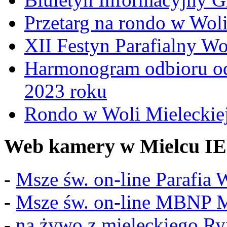
Przetarg na rondo w Woli
XII Festyn Parafialny W
Harmonogram odbioru o
2023 roku
Rondo w Woli Mieleckiej 
Web kamery w Mielcu IE
-
Msze św. on-line Parafia
-
Msze św. on-line MBNP M
-
na żywo z mieleckiego R