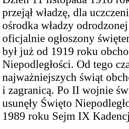
przejął władzę, dla uczcze
ośrodka władzy odrodzonej 
oficjalnie ogłoszony święt
był już od 1919 roku obch
Niepodległości. Od tego cza
najważniejszych świąt obc
i zagranicą. Po II wojnie 
usunęły Święto Niepodległo
1989 roku Sejm IX Kadencji