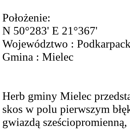
Położenie:
N 50°283' E 21°367'
Województwo : Podkarpack
Gmina : Mielec
Herb gminy Mielec przedsta
skos w polu pierwszym błęk
gwiazdą sześciopromienną,