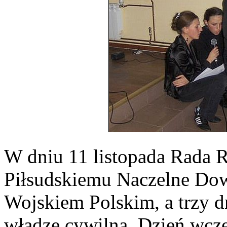
W dniu 11 listopada Rada R
Piłsudskiemu Naczelne Do
Wojskiem Polskim, a trzy d
władzę cywilną. Dzień wcz