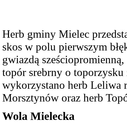
Herb gminy Mielec przedsta
skos w polu pierwszym błęk
gwiazdą sześciopromienną,
topór srebrny o toporzysku
wykorzystano herb Leliwa r
Morsztynów oraz herb Topó
Wola Mielecka