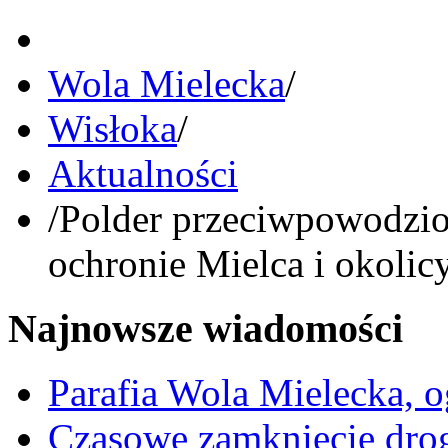
Wola Mielecka
/
Wisłoka
/
Aktualności
/
Polder przeciwpowodzi
ochronie Mielca i okolic
Najnowsze wiadomości
Parafia Wola Mielecka, o
Czasowe zamknięcie dro