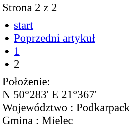
Strona 2 z 2
start
Poprzedni artykuł
1
2
Położenie:
N 50°283' E 21°367'
Województwo : Podkarpack
Gmina : Mielec