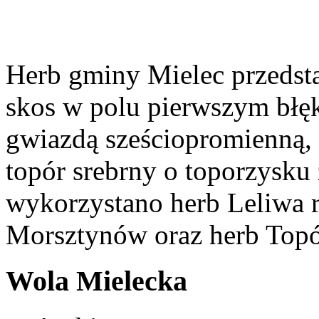
Herb gminy Mielec przedsta
skos w polu pierwszym błęk
gwiazdą sześciopromienną,
topór srebrny o toporzysku
wykorzystano herb Leliwa r
Morsztynów oraz herb Topó
Wola Mielecka