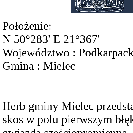
Położenie:
N 50°283' E 21°367'
Województwo : Podkarpack
Gmina : Mielec
Herb gminy Mielec przedsta
skos w polu pierwszym błęk
gwiazdą sześciopromienną,