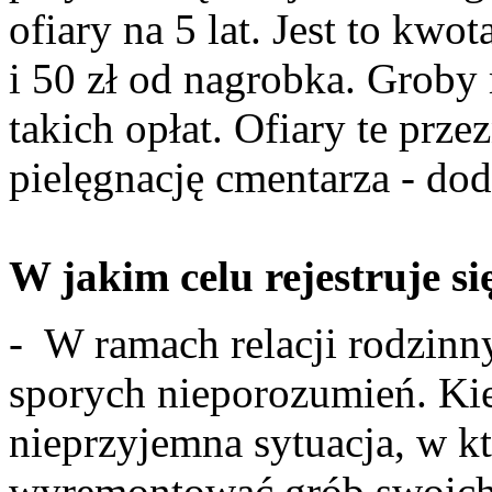
ofiary na 5 lat. Jest to kw
i 50 zł od nagrobka. Groby
takich opłat. Ofiary te prze
pielęgnację cmentarza - dod
W jakim celu rejestruje si
- W ramach relacji rodzinn
sporych nieporozumień. Kie
nieprzyjemna sytuacja, w k
wyremontować grób swoich 