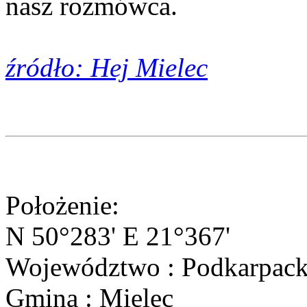
nasz rozmówca.
źródło: Hej Mielec
Położenie:
N 50°283' E 21°367'
Województwo : Podkarpack
Gmina : Mielec