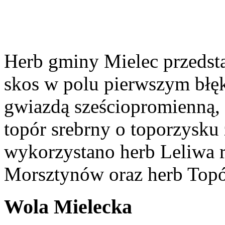
Herb gminy Mielec przedsta
skos w polu pierwszym błęk
gwiazdą sześciopromienną,
topór srebrny o toporzysku
wykorzystano herb Leliwa r
Morsztynów oraz herb Topó
Wola Mielecka