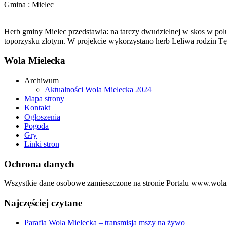
Gmina : Mielec
Herb gminy Mielec przedstawia: na tarczy dwudzielnej w skos w pol
toporzysku złotym. W projekcie wykorzystano herb Leliwa rodzin Tę
Wola Mielecka
Archiwum
Aktualności Wola Mielecka 2024
Mapa strony
Kontakt
Ogłoszenia
Pogoda
Gry
Linki stron
Ochrona danych
Wszystkie dane osobowe zamieszczone na stronie Portalu www.wolam
Najczęściej czytane
Parafia Wola Mielecka – transmisja mszy na żywo