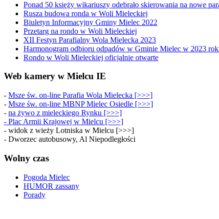
Ponad 50 księży wikariuszy odebrało skierowania na nowe par
Rusza budowa ronda w Woli Mieleckiej
Biuletyn Informacyjny Gminy Mielec 2022
Przetarg na rondo w Woli Mieleckiej
XII Festyn Parafialny Wola Mielecka 2023
Harmonogram odbioru odpadów w Gminie Mielec w 2023 rok
Rondo w Woli Mieleckiej oficjalnie otwarte
Web kamery w Mielcu IE
-
Msze św. on-line Parafia Wola Mielecka [>>>]
-
Msze św. on-line MBNP Mielec Osiedle [>>>]
-
na żywo z mieleckiego Rynku [>>>]
-
Plac Armii Krajowej w Mielcu [>>>]
- widok z wieży Lotniska w Mielcu [>>>]
- Dworzec autobusowy, Al Niepodległości
Wolny czas
Pogoda Mielec
HUMOR zassany
Porady