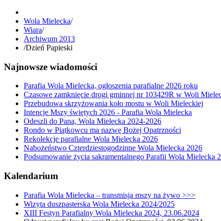
Wola Mielecka
/
Wiara
/
Archiwum 2013
/
Dzień Papieski
Najnowsze wiadomości
Parafia Wola Mielecka, ogłoszenia parafialne 2026 roku
Czasowe zamknięcie drogi gminnej nr 103429R w Woli Mielec
Przebudowa skrzyżowania koło mostu w Woli Mieleckiej
Intencje Mszy świętych 2026 - Parafia Wola Mielecka
Odeszli do Pana, Wola Mielecka 2024-2026
Rondo w Piątkowcu ma nazwę Bożej Opatrzności
Rekolekcje parafialne Wola Mielecka 2026
Nabożeństwo Czterdziestogodzinne Wola Mielecka 2026
Podsumowanie życia sakramentalnego Parafii Wola Mielecka 
Kalendarium
Parafia Wola Mielecka – transmisja mszy na żywo >>>
Wizyta duszpasterska Wola Mielecka 2024/2025
XIII Festyn Parafialny Wola Mielecka 2024, 23.06.2024