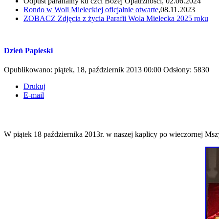
Odpust parafialny ku czci Bożej Opatrzności, 02.06.2024
Rondo w Woli Mieleckiej oficjalnie otwarte
,08.11.2023
ZOBACZ
Zdjęcia z życia Parafii Wola Mielecka 2025 roku
Dzień Papieski
Opublikowano: piątek, 18, październik 2013 00:00
Odsłony: 5830
Drukuj
E-mail
W piątek 18 października 2013r. w naszej kaplicy po wieczornej Msz