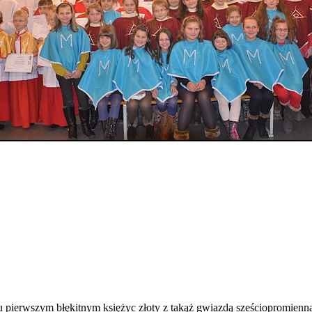
u pierwszym błękitnym księżyc złoty z takąż gwiazdą sześciopromienn