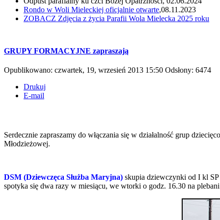
Odpust parafialny ku czci Bożej Opatrzności, 02.06.2024
Rondo w Woli Mieleckiej oficjalnie otwarte
,08.11.2023
ZOBACZ
Zdjęcia z życia Parafii Wola Mielecka 2025 roku
GRUPY FORMACYJNE zapraszają
Opublikowano: czwartek, 19, wrzesień 2013 15:50
Odsłony: 6474
Drukuj
E-mail
Serdecznie zapraszamy do włączania się w działalność grup dziecięc
Młodzieżowej.
DSM (Dziewczęca Służba Maryjna)
skupia dziewczynki od I kl SP
spotyka się dwa razy w miesiącu, we wtorki o godz. 16.30 na plebani