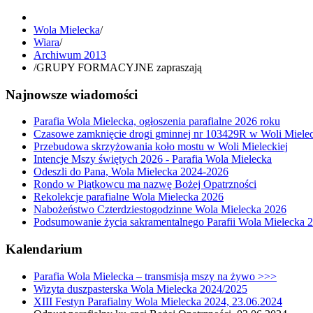
Wola Mielecka
/
Wiara
/
Archiwum 2013
/
GRUPY FORMACYJNE zapraszają
Najnowsze wiadomości
Parafia Wola Mielecka, ogłoszenia parafialne 2026 roku
Czasowe zamknięcie drogi gminnej nr 103429R w Woli Mielec
Przebudowa skrzyżowania koło mostu w Woli Mieleckiej
Intencje Mszy świętych 2026 - Parafia Wola Mielecka
Odeszli do Pana, Wola Mielecka 2024-2026
Rondo w Piątkowcu ma nazwę Bożej Opatrzności
Rekolekcje parafialne Wola Mielecka 2026
Nabożeństwo Czterdziestogodzinne Wola Mielecka 2026
Podsumowanie życia sakramentalnego Parafii Wola Mielecka 
Kalendarium
Parafia Wola Mielecka – transmisja mszy na żywo >>>
Wizyta duszpasterska Wola Mielecka 2024/2025
XIII Festyn Parafialny Wola Mielecka 2024, 23.06.2024