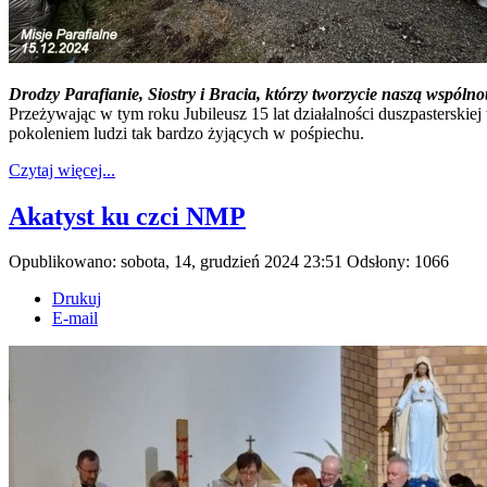
Drodzy Parafianie,
Siostry i Bracia, którzy tworzycie naszą wspólno
Przeżywając w tym roku Jubileusz 15 lat działalności duszpasterskiej
pokoleniem ludzi tak bardzo żyjących w pośpiechu.
Czytaj więcej...
Akatyst ku czci NMP
Opublikowano: sobota, 14, grudzień 2024 23:51
Odsłony: 1066
Drukuj
E-mail