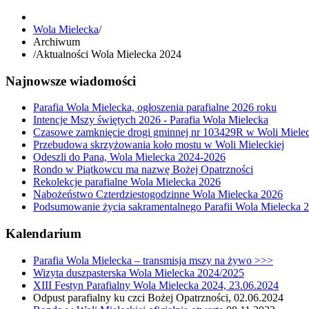
Wola Mielecka
/
Archiwum
/
Aktualności Wola Mielecka 2024
Najnowsze wiadomości
Parafia Wola Mielecka, ogłoszenia parafialne 2026 roku
Intencje Mszy świętych 2026 - Parafia Wola Mielecka
Czasowe zamknięcie drogi gminnej nr 103429R w Woli Mielec
Przebudowa skrzyżowania koło mostu w Woli Mieleckiej
Odeszli do Pana, Wola Mielecka 2024-2026
Rondo w Piątkowcu ma nazwę Bożej Opatrzności
Rekolekcje parafialne Wola Mielecka 2026
Nabożeństwo Czterdziestogodzinne Wola Mielecka 2026
Podsumowanie życia sakramentalnego Parafii Wola Mielecka 
Kalendarium
Parafia Wola Mielecka – transmisja mszy na żywo >>>
Wizyta duszpasterska Wola Mielecka 2024/2025
XIII Festyn Parafialny Wola Mielecka 2024, 23.06.2024
Odpust parafialny ku czci Bożej Opatrzności, 02.06.2024