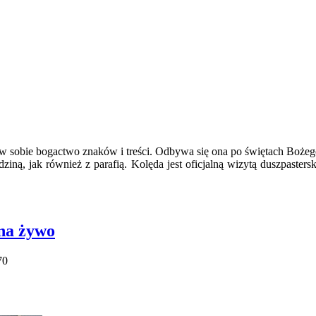
a w sobie bogactwo znaków i treści. Odbywa się ona po świętach Boże
iną, jak również z parafią. Kolęda jest oficjalną wizytą duszpasters
 na żywo
70