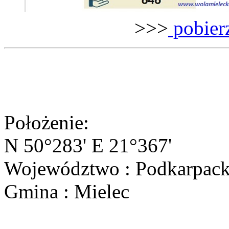
>>>
pobierz
Położenie:
N 50°283' E 21°367'
Województwo : Podkarpack
Gmina : Mielec