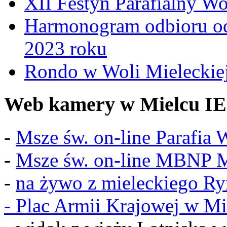
XII Festyn Parafialny W
Harmonogram odbioru o
2023 roku
Rondo w Woli Mieleckiej 
Web kamery w Mielcu IE
-
Msze św. on-line Parafia
-
Msze św. on-line MBNP M
-
na żywo z mieleckiego R
-
Plac Armii Krajowej w Mi