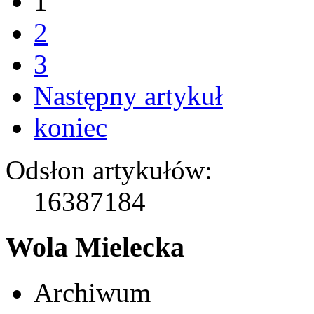
1
2
3
Następny artykuł
koniec
Odsłon artykułów:
16387184
Wola Mielecka
Archiwum