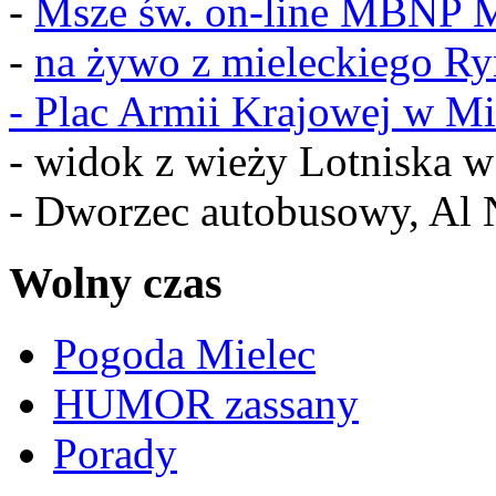
-
Msze św. on-line MBNP M
-
na żywo z mieleckiego R
-
Plac Armii Krajowej w Mi
- widok z wieży Lotniska 
- Dworzec autobusowy, Al 
Wolny czas
Pogoda Mielec
HUMOR zassany
Porady