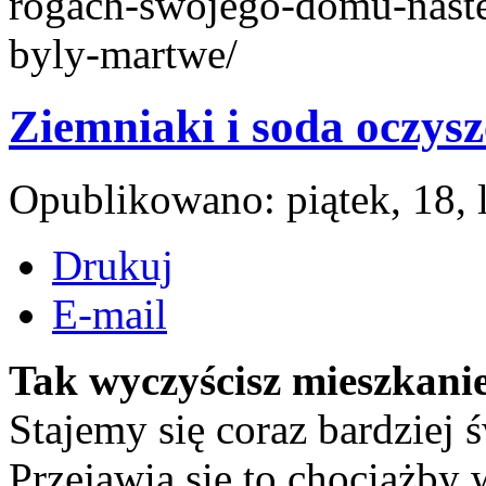
rogach-swojego-domu-naste
byly-martwe/
Ziemniaki i soda oczys
Opublikowano: piątek, 18, 
Drukuj
E-mail
Tak wyczyścisz mieszkani
Stajemy się coraz bardzie
Przejawia się to chociażby 