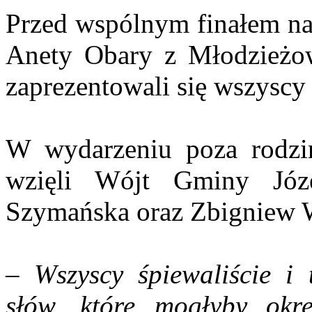
Przed wspólnym finałem na 
Anety Obary z Młodzieżow
zaprezentowali się wszyscy 
W wydarzeniu poza rodzin
wzięli Wójt Gminy Józ
Szymańska oraz Zbigniew W
–
Wszyscy śpiewaliście i 
słów, które mogłyby okr