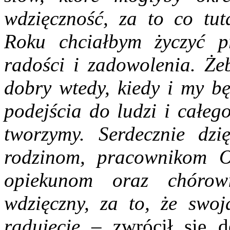
wdzięczność, za to co tu
Roku chciałbym życzyć p
radości i zadowolenia. Żeb
dobry wtedy, kiedy i my b
podejścia do ludzi i całeg
tworzymy. Serdecznie dzi
rodzinom, pracownikom Oś
opiekunom oraz chórow
wdzięczny, za to, że swoj
radujecie
– zwrócił się d