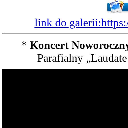
link do galerii:http
*
Koncert Noworoczny
Parafialny „Laudate