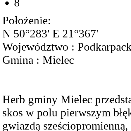
8
Położenie:
N 50°283' E 21°367'
Województwo : Podkarpack
Gmina : Mielec
Herb gminy Mielec przedsta
skos w polu pierwszym błęk
gwiazdą sześciopromienną,