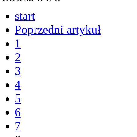
start
Poprzedni artykuł
1
2
3
4
5
6
7