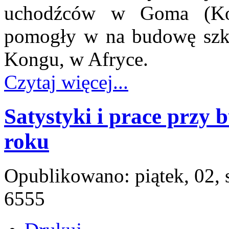
uchodźców w Goma (Kon
pomogły w na budowę szko
Kongu, w Afryce.
Czytaj więcej...
Satystyki i prace przy 
roku
Opublikowano: piątek, 02,
6555