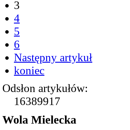
3
4
5
6
Następny artykuł
koniec
Odsłon artykułów:
16389917
Wola Mielecka