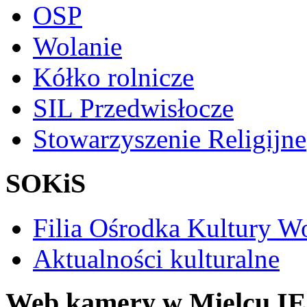
OSP
Wolanie
Kółko rolnicze
SIL Przedwisłocze
Stowarzyszenie Religijne
SOKiS
Filia Ośrodka Kultury W
Aktualności kulturalne
Web kamery w Mielcu IE