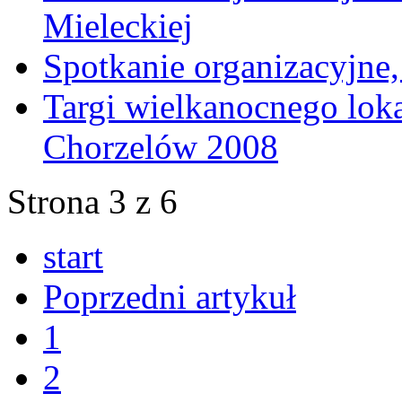
Mieleckiej
Spotkanie organizacyjne
Targi wielkanocnego lok
Chorzelów 2008
Strona 3 z 6
start
Poprzedni artykuł
1
2